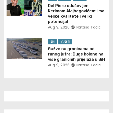
a
Del Piero oduševljen
t
Kerimom Alajbegovićem: Ima
velike kvalitete i veliki
i
potencijal
Aug 9, 2026
Natasa Tadic
o
n
BIH
VIJESTI
Gužve na granicama od
ranog jutra: Duge kolone na
više graničnih prijelaza u BiH
Aug 9, 2026
Natasa Tadic