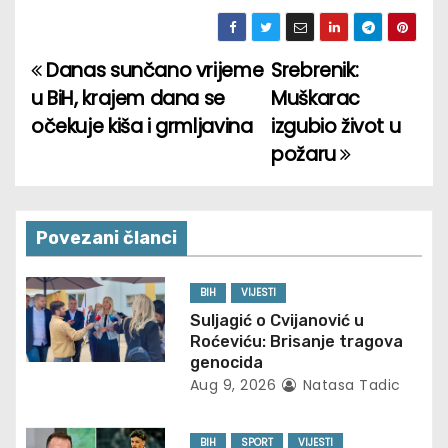
Danas sunčano vrijeme
Srebrenik:
P
u BiH, krajem dana se
Muškarac
o
očekuje kiša i grmljavina
izgubio život u
požaru
s
t
n
Povezani članci
a
BIH
VIJESTI
v
Suljagić o Cvijanović u
Roćeviću: Brisanje tragova
i
genocida
Aug 9, 2026
Natasa Tadic
g
BIH
SPORT
VIJESTI