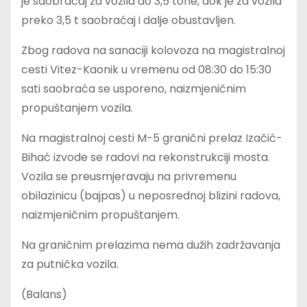
je saobraćaj za vozila do 3,5 tone, dok je za vozila
preko 3,5 t saobraćaj i dalje obustavljen.
Zbog radova na sanaciji kolovoza na magistralnoj
cesti Vitez-Kaonik u vremenu od 08:30 do 15:30
sati saobraća se usporeno, naizmjeničnim
propuštanjem vozila.
Na magistralnoj cesti M-5 granični prelaz Izačić-
Bihać izvode se radovi na rekonstrukciji mosta.
Vozila se preusmjeravaju na privremenu
obilazinicu (bajpas) u neposrednoj blizini radova,
naizmjeničnim propuštanjem.
Na graničnim prelazima nema dužih zadržavanja
za putnička vozila.
(Balans)