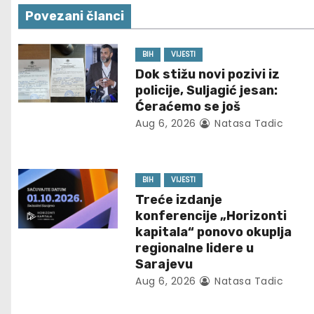
s
Povezani članci
t
n
BIH
VIJESTI
Dok stižu novi pozivi iz
a
policije, Suljagić jesan:
Ćeraćemo se još
v
Aug 6, 2026
Natasa Tadic
i
g
BIH
VIJESTI
Treće izdanje
a
konferencije „Horizonti
t
kapitala“ ponovo okuplja
regionalne lidere u
i
Sarajevu
Aug 6, 2026
Natasa Tadic
o