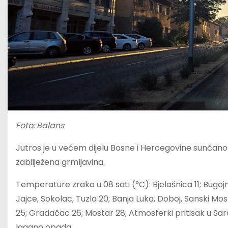
Foto: Balans
Jutros je u većem dijelu Bosne i Hercegovine sunčan
zabilježena grmljavina.
Temperature zraka u 08 sati (°C): Bjelašnica 11; Bugojno
Jajce, Sokolac, Tuzla 20; Banja Luka, Doboj, Sanski Most 
25; Gradačac 26; Mostar 28; Atmosferki pritisak u Saraj
lagano opada.