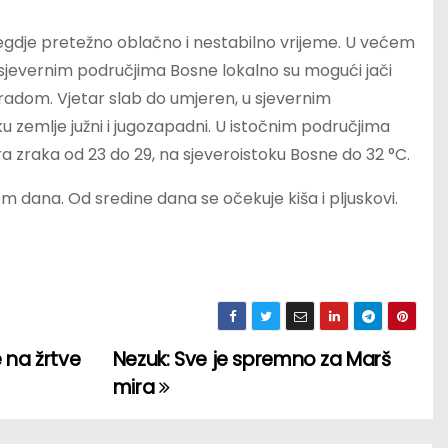
egdje pretežno oblačno i nestabilno vrijeme. U većem
 U sjevernim područjima Bosne lokalno su mogući jači
gradom. Vjetar slab do umjeren, u sjevernim
u zemlje južni i jugozapadni. U istočnim područjima
 zraka od 23 do 29, na sjeveroistoku Bosne do 32 °C.
dana. Od sredine dana se očekuje kiša i pljuskovi.
 na žrtve
Nezuk: Sve je spremno za Marš
mira