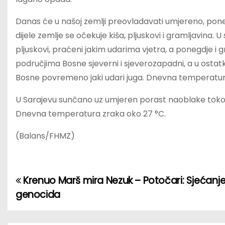
Danas će u našoj zemlji preovladavati umjereno, pon
dijele zemlje se očekuje kiša, pljuskovi i gramljavina.
pljuskovi, praćeni jakim udarima vjetra, a ponegdje i 
područjima Bosne sjeverni i sjeverozapadni, a u ostatk
Bosne povremeno jaki udari juga. Dnevna temperatura
U Sarajevu sunčano uz umjeren porast naoblake tokom 
Dnevna temperatura zraka oko 27 °C.
(Balans/FHMZ)
Krenuo Marš mira Nezuk – Potočari: Sjećanje
P
genocida
o