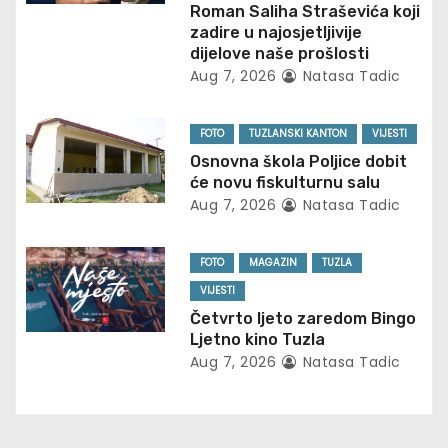
i
Roman Saliha Straševića koji
zadire u najosjetljivije
g
dijelove naše prošlosti
Aug 7, 2026
Natasa Tadic
a
t
FOTO
TUZLANSKI KANTON
VIJESTI
Osnovna škola Poljice dobit
i
će novu fiskulturnu salu
Aug 7, 2026
Natasa Tadic
o
n
FOTO
MAGAZIN
TUZLA
VIJESTI
Četvrto ljeto zaredom Bingo
Ljetno kino Tuzla
Aug 7, 2026
Natasa Tadic