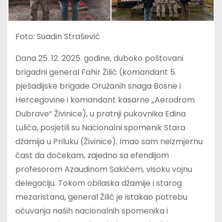
Foto: Suadin Strašević
Dana 25. 12. 2025. godine, duboko poštovani
brigadni general Fahir Žilić (komandant 5.
pješadijske brigade Oružanih snaga Bosne i
Hercegovine i komandant kasarne „Aerodrom
Dubrave“ Živinice), u pratnji pukovnika Edina
Lulića, posjetili su Nacionalni spomenik Stara
džamija u Priluku (Živinice). Imao sam neizmjernu
čast da dočekam, zajedno sa efendijom
profesorom Azaudinom Sakićem, visoku vojnu
delegaciju. Tokom obilaska džamije i starog
mezaristana, general Žilić je istakao potrebu
očuvanja naših nacionalnih spomenika i