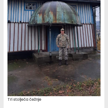
Tri stoljeća čežnje