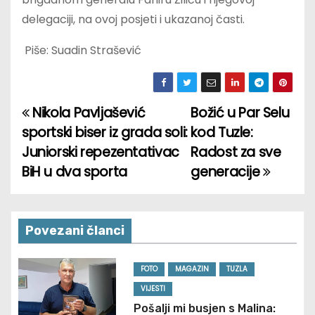
delegaciji, na ovoj posjeti i ukazanoj časti.
Piše: Suadin Strašević
Nikola Pavljašević
Božić u Par Selu
P
sportski biser iz grada soli:
kod Tuzle:
o
Juniorski repezentativac
Radost za sve
BiH u dva sporta
generacije
s
t
n
Povezani članci
a
FOTO
MAGAZIN
TUZLA
v
VIJESTI
Pošalji mi busjen s Malina: