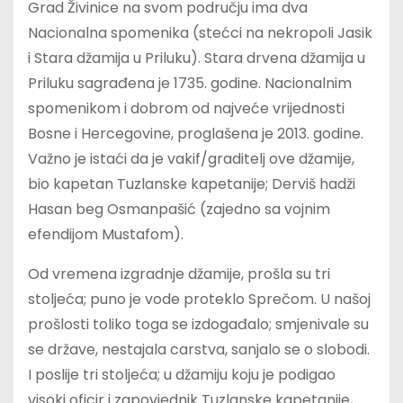
Grad Živinice na svom području ima dva
Nacionalna spomenika (stećci na nekropoli Jasik
i Stara džamija u Priluku). Stara drvena džamija u
Priluku sagrađena je 1735. godine. Nacionalnim
spomenikom i dobrom od najveće vrijednosti
Bosne i Hercegovine, proglašena je 2013. godine.
Važno je istaći da je vakif/graditelj ove džamije,
bio kapetan Tuzlanske kapetanije; Derviš hadži
Hasan beg Osmanpašić (zajedno sa vojnim
efendijom Mustafom).
Od vremena izgradnje džamije, prošla su tri
stoljeća; puno je vode proteklo Sprečom. U našoj
prošlosti toliko toga se izdogađalo; smjenivale su
se države, nestajala carstva, sanjalo se o slobodi.
I poslije tri stoljeća; u džamiju koju je podigao
visoki oficir i zapovjednik Tuzlanske kapetanije,