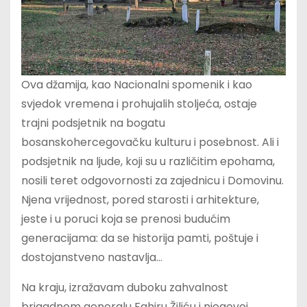
Ova džamija, kao Nacionalni spomenik i kao
svjedok vremena i prohujalih stoljeća, ostaje
trajni podsjetnik na bogatu
bosanskohercegovačku kulturu i posebnost. Ali i
podsjetnik na ljude, koji su u različitim epohama,
nosili teret odgovornosti za zajednicu i Domovinu.
Njena vrijednost, pored starosti i arhitekture,
jeste i u poruci koja se prenosi budućim
generacijama: da se historija pamti, poštuje i
dostojanstveno nastavlja…
Na kraju, izražavam duboku zahvalnost
brigadnom generalu Fahiru Žiliću i njegovoj