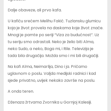
Dalje obaveze, ali prvo kafa.
U kafiću srećem Melihu Fakić. Tuzlansku glumicu
koja je život provela na daskama koje život znače.
Mnogi je pamte po seriji “Viza za budućnost”. Uz
tu seriju smo odrastali. Neko je želio biti Alma,
neko Sudo, a neko, Boga mi, i Rile. Televizija je
tada bila drugačija. Možda smo i mi bili drugačiji.
Na kafi Alma, Neimarlija, Dino i ja. Pričamo
uglavnom o poslu. Valjda medijski radnici i kad
sjede privatno, uvijek nekako završe na poslu.
A onda teren.
Dženaza žrtvama Zvornika u Gornjoj Kalesiji.