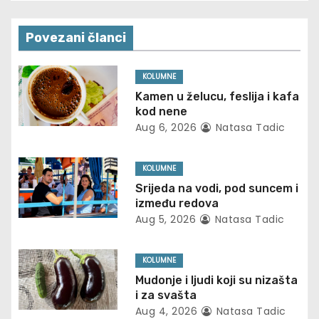
s
t
Povezani članci
n
KOLUMNE
a
Kamen u želucu, feslija i kafa
kod nene
v
Aug 6, 2026
Natasa Tadic
i
KOLUMNE
g
Srijeda na vodi, pod suncem i
između redova
a
Aug 5, 2026
Natasa Tadic
t
KOLUMNE
i
Mudonje i ljudi koji su nizašta
i za svašta
o
Aug 4, 2026
Natasa Tadic