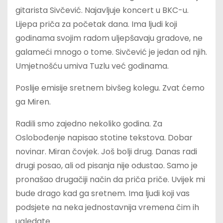
gitarista Sivčević. Najavljuje koncert u BKC-u.
Lijepa priča za početak dana. Ima ljudi koji
godinama svojim radom uljepšavaju gradove, ne
galameći mnogo o tome. Sivčević je jedan od njih.
Umjetnošću umiva Tuzlu već godinama.
Poslije emisije sretnem bivšeg kolegu. Zvat ćemo
ga Miren.
Radili smo zajedno nekoliko godina. Za
Oslobođenje napisao stotine tekstova. Dobar
novinar. Miran čovjek. Još bolji drug. Danas radi
drugi posao, ali od pisanja nije odustao. Samo je
pronašao drugačiji način da priča priče. Uvijek mi
bude drago kad ga sretnem. Ima ljudi koji vas
podsjete na neka jednostavnija vremena čim ih
ugledate.