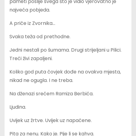
pameti poslije svega što je vidio vjerovatno je
najveća pobjeda.
A priče iz Zvornika…
Svaka teža od prethodne.
Jedni nestali po šumama. Drugi strijeljani u Pilici.
Treći živi zapaljeni.
Koliko god puta čovjek dođe na ovakva mjesta,
nikad ne ogugla. I ne treba.
Na dženazi srećem Ramiza Berbića.
Ljudina.
Uvijek uz žrtve. Uvijek uz napaćene.
Pita za nenu. Kako je. Pije li se kahva.