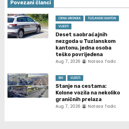
Povezani članci
t
n
CRNA HRONIKA
TUZLANSKI KANTON
VIJESTI
a
Deset saobraćajnih
nezgoda u Tuzlanskom
v
kantonu, jedna osoba
teško povrijeđena
i
Aug 7, 2026
Natasa Tadic
g
BIH
VIJESTI
a
Stanje na cestama:
t
Kolone vozila na nekoliko
graničnih prelaza
i
Aug 7, 2026
Natasa Tadic
o