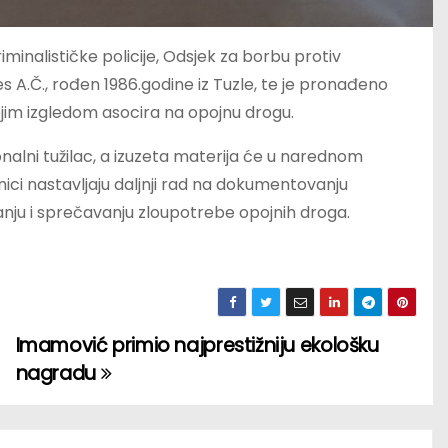
iminalističke policije, Odsjek za borbu protiv
es A.Č., rođen 1986.godine iz Tuzle, te je pronađeno
ojim izgledom asocira na opojnu drogu.
lni tužilac, a izuzeta materija će u narednom
nici nastavljaju daljnji rad na dokumentovanju
nju i sprečavanju zloupotrebe opojnih droga.
Imamović primio najprestižniju ekološku
nagradu