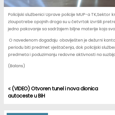
Policijski službenici Uprave policije MUP-a TK,Sektor kr
zloupotrebe opojnih droga su u četvrtak izvršili pretr
jedno pakovanje sa sadržajem biljne materije koja sv
O navedenom događaju obaviješten je dežurni kantona
periodu biti predmet vještačenja, dok policijski službe
predmeta i poduzimanju redovne aktivnosti na suzbija
(Balans)
(VIDEO) Otvoren tunel i nova dionica
P
autoceste u BiH
o
s