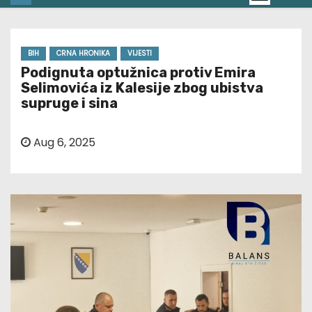
BIH
CRNA HRONIKA
VIJESTI
Podignuta optužnica protiv Emira
Selimovića iz Kalesije zbog ubistva
supruge i sina
Aug 6, 2025