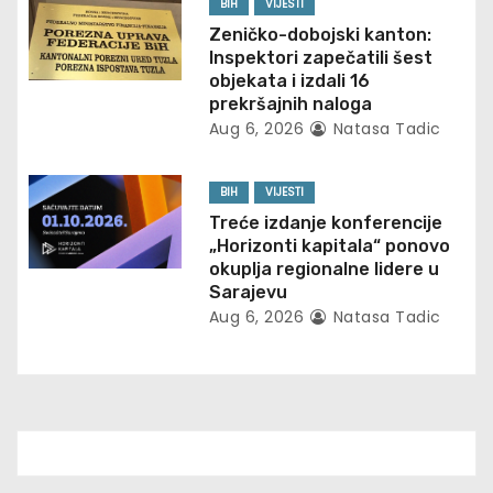
BIH
VIJESTI
i
Zeničko-dobojski kanton:
o
Inspektori zapečatili šest
objekata i izdali 16
n
prekršajnih naloga
Aug 6, 2026
Natasa Tadic
BIH
VIJESTI
Treće izdanje konferencije
„Horizonti kapitala“ ponovo
okuplja regionalne lidere u
Sarajevu
Aug 6, 2026
Natasa Tadic