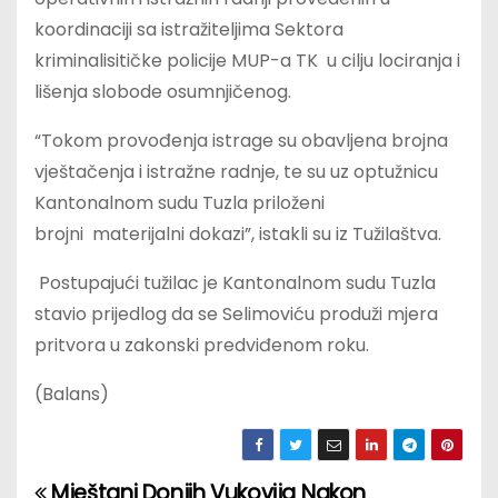
koordinaciji sa istražiteljima Sektora
kriminalisitičke policije MUP-a TK u cilju lociranja i
lišenja slobode osumnjičenog.
“Tokom provođenja istrage su obavljena brojna
vještačenja i istražne radnje, te su uz optužnicu
Kantonalnom sudu Tuzla priloženi
brojni materijalni dokazi”, istakli su iz Tužilaštva.
Postupajući tužilac je Kantonalnom sudu Tuzla
stavio prijedlog da se Selimoviću produži mjera
pritvora u zakonski predviđenom roku.
(Balans)
Mještani Donjih Vukovija
Nakon