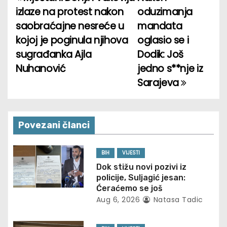
P
izlaze na protest nakon
oduzimanja
o
saobraćajne nesreće u
mandata
kojoj je poginula njihova
oglasio se i
s
sugrađanka Ajla
Dodik: Još
t
Nuhanović
jedno s**nje iz
Sarajeva
n
a
v
Povezani članci
i
BIH
VIJESTI
g
Dok stižu novi pozivi iz
policije, Suljagić jesan:
a
Ćeraćemo se još
Aug 6, 2026
Natasa Tadic
t