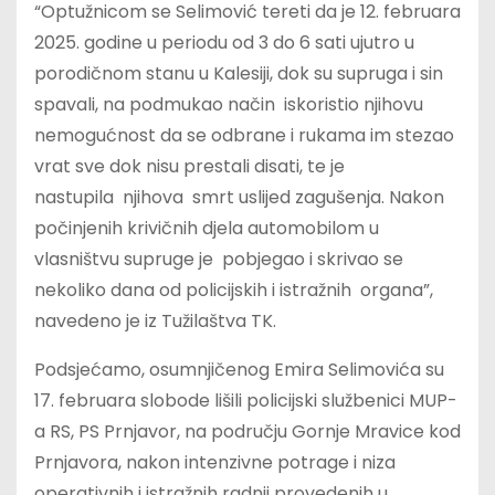
“Optužnicom se Selimović tereti da je 12. februara
2025. godine u periodu od 3 do 6 sati ujutro u
porodičnom stanu u Kalesiji, dok su supruga i sin
spavali, na podmukao način iskoristio njihovu
nemogućnost da se odbrane i rukama im stezao
vrat sve dok nisu prestali disati, te je
nastupila njihova smrt uslijed zagušenja. Nakon
počinjenih krivičnih djela automobilom u
vlasništvu supruge je pobjegao i skrivao se
nekoliko dana od policijskih i istražnih organa”,
navedeno je iz Tužilaštva TK.
Podsjećamo, osumnjičenog Emira Selimovića su
17. februara slobode lišili policijski službenici MUP-
a RS, PS Prnjavor, na području Gornje Mravice kod
Prnjavora, nakon intenzivne potrage i niza
operativnih i istražnih radnji provedenih u