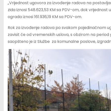
„Vrijednost ugovora za izvođenje radova na postavljan
zida iznosi 548.623,53 KM sa PDV-om, dok vrijednost u
ograda iznosi 161.936,19 KM sa PDV-om.
Rok za izvođenje radova po svakom pojedinačnom ugo
zavisit će od vremenskih uslova, s obzirom na period g
saopšteno je iz Službe za komunalne poslove, izgradn