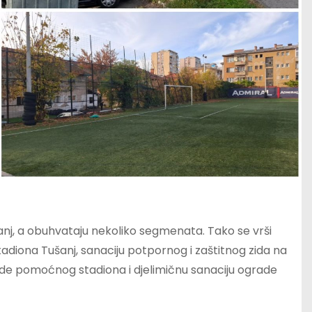
nj, a obuhvataju nekoliko segmenata. Tako se vrši
diona Tušanj, sanaciju potpornog i zaštitnog zida na
ade pomoćnog stadiona i djelimičnu sanaciju ograde