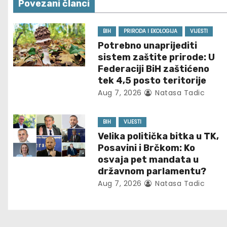
Povezani članci
t
n
BIH
PRIRODA I EKOLOGIJA
VIJESTI
Potrebno unaprijediti
a
sistem zaštite prirode: U
Federaciji BiH zaštićeno
v
tek 4,5 posto teritorije
Aug 7, 2026
Natasa Tadic
i
g
BIH
VIJESTI
Velika politička bitka u TK,
a
Posavini i Brčkom: Ko
t
osvaja pet mandata u
državnom parlamentu?
i
Aug 7, 2026
Natasa Tadic
o