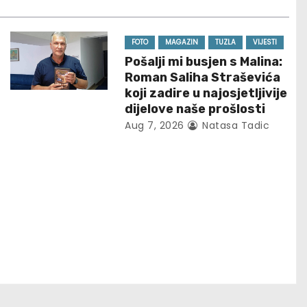
FOTO
MAGAZIN
TUZLA
VIJESTI
Pošalji mi busjen s Malina:
Roman Saliha Straševića
koji zadire u najosjetljivije
dijelove naše prošlosti
Aug 7, 2026
Natasa Tadic