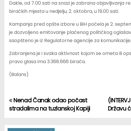
Dakle, od 7.00 sati na snazi je zabrana objavljivanja r
biračkih mjesta u nedjelju, 2. oktobra, u 19.00 sati.
Kampanja pred opšte izbore u BiH počela je 2. sept
je dozvoljeno emitovanje plaćenog političkog oglaša
saopšteno je iz Regulatorne agencije za komunikacije
Zabranjena je i svaka aktivnost kojom se ometa ili ops
pravo glasa ima 3.368.666 birača.
(Balans)
Nenad Čanak odao počast
(INTERVJ
P
stradalima na tuzlanskoj Kapiji
Državu ć
o
s