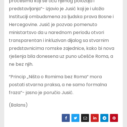
procesima koji se tiču njenog položaja i
predstavljanja”- izjavio je Jusić koji je i uložio
Instituciji ombudsmena za ljudska prava Bosne i
Hercegovine. Jusić je pozvao pomenuto
ministartsvo da u narednom periodu otvori
transparentan i inkluzivan dijalog sa stvarnim
predstavnicima romske zajednice, kako bi nova
rješenja bila donesena uz puno učešće Roma, a
ne bez njih.
“Princip „Ništa o Romima bez Roma“ mora
postati stvarna praksa, a ne samo formalna
fraza”- jasno je poručio Jusić.
(Balans)