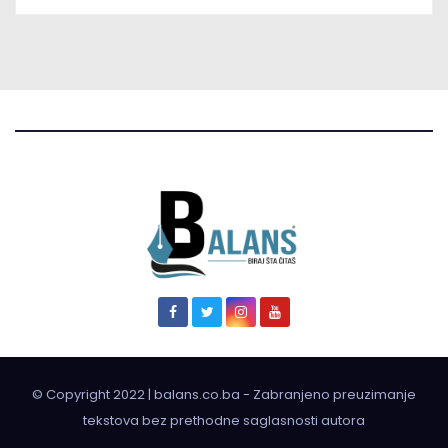
© Copyright 2022 | balans.co.ba - Zabranjeno preuzimanje
tekstova bez prethodne saglasnosti autora