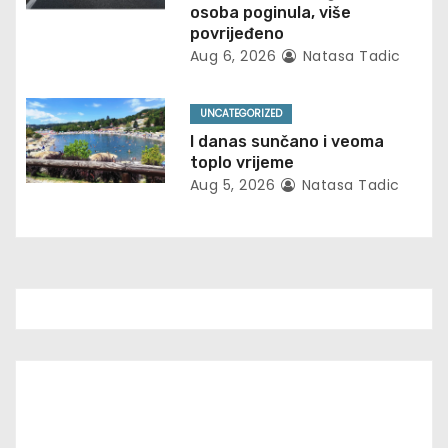
osoba poginula, više
i
povrijeđeno
Aug 6, 2026
Natasa Tadic
o
n
UNCATEGORIZED
I danas sunčano i veoma
toplo vrijeme
Aug 5, 2026
Natasa Tadic