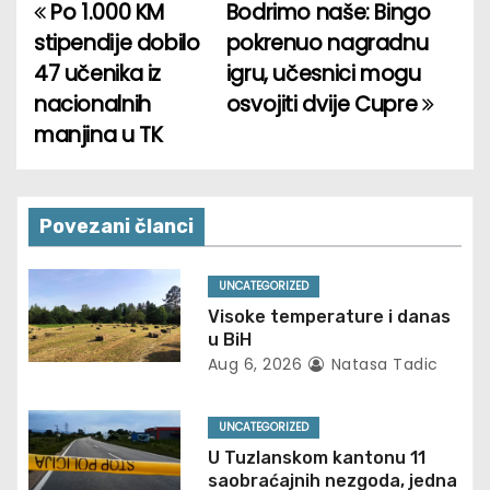
Po 1.000 KM
Bodrimo naše: Bingo
P
stipendije dobilo
pokrenuo nagradnu
o
47 učenika iz
igru, učesnici mogu
nacionalnih
osvojiti dvije Cupre
s
manjina u TK
t
n
Povezani članci
a
v
UNCATEGORIZED
Visoke temperature i danas
i
u BiH
Aug 6, 2026
Natasa Tadic
g
a
UNCATEGORIZED
U Tuzlanskom kantonu 11
t
saobraćajnih nezgoda, jedna