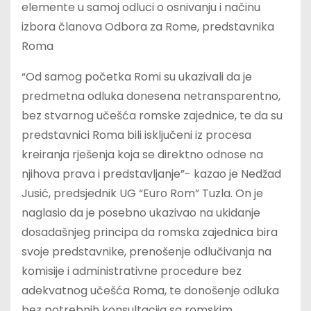
elemente u samoj odluci o osnivanju i načinu
izbora članova Odbora za Rome, predstavnika
Roma
“Od samog početka Romi su ukazivali da je
predmetna odluka donesena netransparentno,
bez stvarnog učešća romske zajednice, te da su
predstavnici Roma bili isključeni iz procesa
kreiranja rješenja koja se direktno odnose na
njihova prava i predstavljanje”- kazao je Nedžad
Jusić, predsjednik UG “Euro Rom” Tuzla. On je
naglasio da je posebno ukazivao na ukidanje
dosadašnjeg principa da romska zajednica bira
svoje predstavnike, prenošenje odlučivanja na
komisije i administrativne procedure bez
adekvatnog učešća Roma, te donošenje odluka
bez potrebnih konsultacija sa romskim