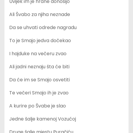
Uvijek im je hrane donosijo
Ali Švabo za njiha neznade
Da se uhvati odrede nagradu
To je Smajo jedva dočekao
I hajduke na večeru zvao
Ali jadni neznaju šta će biti
Da će im se Smajo osvetiti
Te večeri Smajo ih je zvao
A kurire po Švabe je slao
Jedne šalje kamenoj Vozućoj
Druge šalje mjestu Puračiću