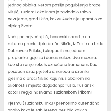
ijednog oblaka. Netom poslije pogubljenja braće
Nikšić, Tuzlom i okolinom je zavladalo takvo
nevrijeme, grad i kiša, kakvu Avdo nije upamtio za
cijelog života.
Noću, po najvećoj kiši, bosanski narod je na
rukama prenio tijela braće Nikšić, iz Tuzle na brdo
Dubrava u Priluku, i ukopao ih na jednom
proplanku; gdje se i danas nalaze dva mezara,
kao što ranije rekoh, označena kamenom. Kao
poseban izraz pijeteta iz naroda je izronila
pjesma o braći Nikšić koju mi, s obzirom na
okolnosti i mjesto događanja; Tuzla, Tuzlanski
kotar i regija, nazivamo
Tuzlanskom lirikom!
Pjesmu (Tuzlansku liriku) prenosimo autentično
onako kako je zabilježena, bez bilo kakvih