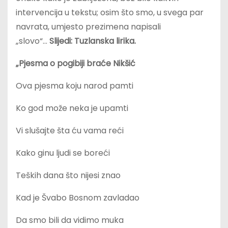
intervencija u tekstu; osim što smo, u svega par
navrata, umjesto prezimena napisali
„slovo“…
Slijedi: Tuzlanska lirika.
„Pjesma o pogibiji braće Nikšić
Ova pjesma koju narod pamti
Ko god može neka je upamti
Vi slušajte šta ću vama reći
Kako ginu ljudi se boreći
Teških dana što nijesi znao
Kad je Švabo Bosnom zavladao
Da smo bili da vidimo muka