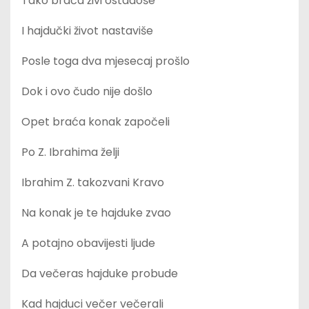
Tako braća živi ostadoše
I hajdučki život nastaviše
Posle toga dva mjesecaj prošlo
Dok i ovo čudo nije došlo
Opet braća konak započeli
Po Z. Ibrahima želji
Ibrahim Z. takozvani Kravo
Na konak je te hajduke zvao
A potajno obavijesti ljude
Da večeras hajduke probude
Kad hajduci večer večerali