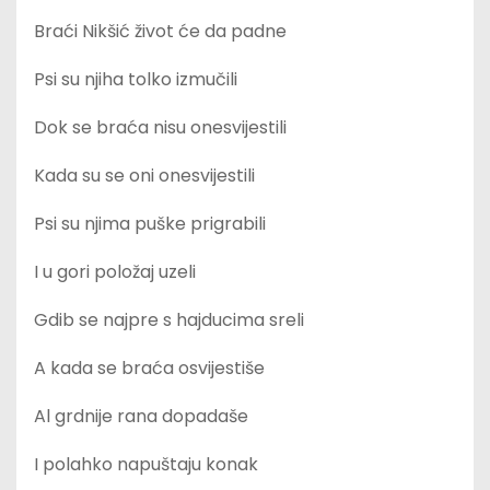
Braći Nikšić život će da padne
Psi su njiha tolko izmučili
Dok se braća nisu onesvijestili
Kada su se oni onesvijestili
Psi su njima puške prigrabili
I u gori položaj uzeli
Gdib se najpre s hajducima sreli
A kada se braća osvijestiše
Al grdnije rana dopadaše
I polahko napuštaju konak