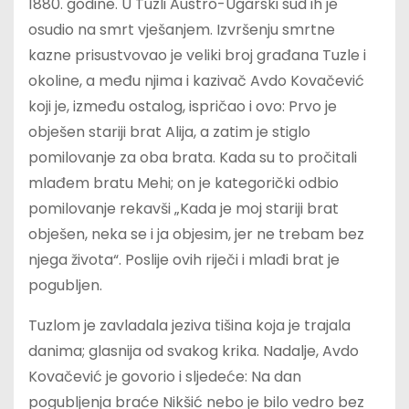
1880. godine. U Tuzli Austro-Ugarski sud ih je
osudio na smrt vješanjem. Izvršenju smrtne
kazne prisustvovao je veliki broj građana Tuzle i
okoline, a među njima i kazivač Avdo Kovačević
koji je, između ostalog, ispričao i ovo: Prvo je
obješen stariji brat Alija, a zatim je stiglo
pomilovanje za oba brata. Kada su to pročitali
mlađem bratu Mehi; on je kategorički odbio
pomilovanje rekavši „Kada je moj stariji brat
obješen, neka se i ja objesim, jer ne trebam bez
njega života“. Poslije ovih riječi i mlađi brat je
pogubljen.
Tuzlom je zavladala jeziva tišina koja je trajala
danima; glasnija od svakog krika. Nadalje, Avdo
Kovačević je govorio i sljedeće: Na dan
pogubljenja braće Nikšić nebo je bilo vedro bez