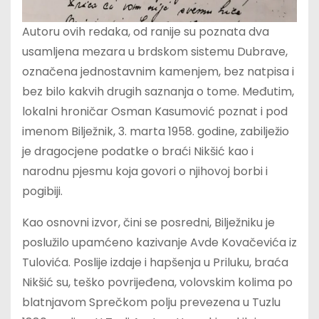
Autoru ovih redaka, od ranije su poznata dva
usamljena mezara u brdskom sistemu Dubrave,
označena jednostavnim kamenjem, bez natpisa i
bez bilo kakvih drugih saznanja o tome. Međutim,
lokalni hroničar Osman Kasumović poznat i pod
imenom Bilježnik, 3. marta 1958. godine, zabilježio
je dragocjene podatke o braći Nikšić kao i
narodnu pjesmu koja govori o njihovoj borbi i
pogibiji.
Kao osnovni izvor, čini se posredni, Bilježniku je
poslužilo upamćeno kazivanje Avde Kovačevića iz
Tulovića. Poslije izdaje i hapšenja u Priluku, braća
Nikšić su, teško povrijeđena, volovskim kolima po
blatnjavom Sprečkom polju prevezena u Tuzlu