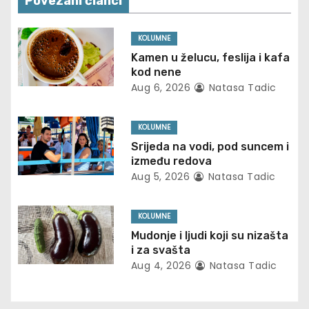
Povezani članci
v
KOLUMNE
i
Kamen u želucu, feslija i kafa
kod nene
g
Aug 6, 2026
Natasa Tadic
a
KOLUMNE
t
Srijeda na vodi, pod suncem i
između redova
i
Aug 5, 2026
Natasa Tadic
o
KOLUMNE
n
Mudonje i ljudi koji su nizašta
i za svašta
Aug 4, 2026
Natasa Tadic