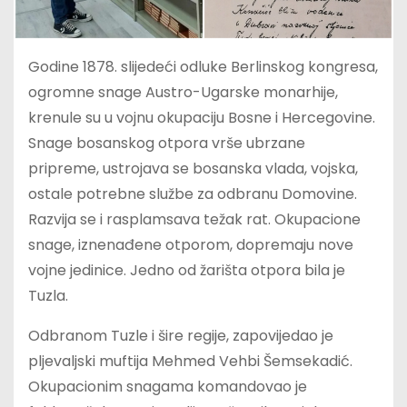
Godine 1878. slijedeći odluke Berlinskog kongresa,
ogromne snage Austro-Ugarske monarhije,
krenule su u vojnu okupaciju Bosne i Hercegovine.
Snage bosanskog otpora vrše ubrzane
pripreme, ustrojava se bosanska vlada, vojska,
ostale potrebne službe za odbranu Domovine.
Razvija se i rasplamsava težak rat. Okupacione
snage, iznenađene otporom, dopremaju nove
vojne jedinice. Jedno od žarišta otpora bila je
Tuzla.
Odbranom Tuzle i šire regije, zapovijedao je
pljevaljski muftija Mehmed Vehbi Šemsekadić.
Okupacionim snagama komandovao je