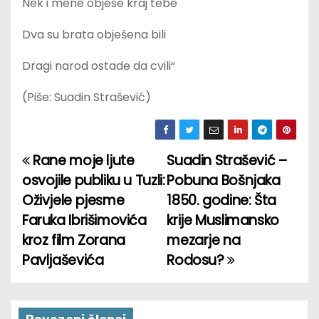
Nek i mene objese kraj tebe
Dva su brata obješena bili
Dragi narod ostade da cvili“
(Piše: Suadin Strašević)
Rane moje ljute
Suadin Strašević –
P
osvojile publiku u Tuzli:
Pobuna Bošnjaka
o
Oživjele pjesme
1850. godine: Šta
Faruka Ibrišimovića
krije Muslimansko
s
kroz film Zorana
mezarje na
t
Pavljaševića
Rodosu?
n
a