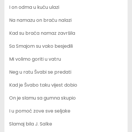
I on odma u kuću ulazi
Na namazu on braću nalazi
Kad su braća namaz završila
Sa Smajom su vako besjedili
Mi volimo goriti u vatru
Neg u ratu Švabi se predati
Kad je Švabo taku vijest dobio
On je slamu sa gumna skupio
I u pomoć zove sve seljake
Slamaj bila J. Salke