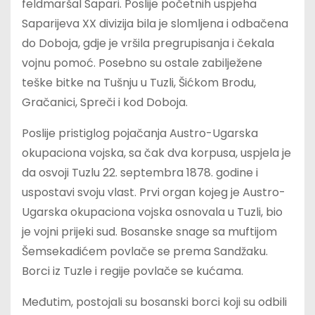
feldmaršal Sapari. Poslije početnih uspjeha
Saparijeva XX divizija bila je slomljena i odbačena
do Doboja, gdje je vršila pregrupisanja i čekala
vojnu pomoć. Posebno su ostale zabilježene
teške bitke na Tušnju u Tuzli, Šićkom Brodu,
Gračanici, Spreči i kod Doboja.
Poslije pristiglog pojačanja Austro-Ugarska
okupaciona vojska, sa čak dva korpusa, uspjela je
da osvoji Tuzlu 22. septembra 1878. godine i
uspostavi svoju vlast. Prvi organ kojeg je Austro-
Ugarska okupaciona vojska osnovala u Tuzli, bio
je vojni prijeki sud. Bosanske snage sa muftijom
Šemsekadićem povlače se prema Sandžaku.
Borci iz Tuzle i regije povlače se kućama.
Međutim, postojali su bosanski borci koji su odbili