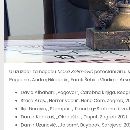
U uži izbor za nagadu
Meša Selimović
petočlani žiri 
Pogačnik, Andrej Nikolaidis, Faruk Šehić i Vladimir Ar
David Albahari, „Pogovor“, Čarobna knjiga, Beogr
Staša Aras, „Horror vacui“, Hena Com, Zagreb, 20
Ilija Đurović, „Stampas“, Treći trg-Srebrno drvo,
Damir Karakaš, „Okretište“, Disput, Zagreb 2021.
Damir Uzunović, „Ja sam“, Buybook, Sarajevo, 202