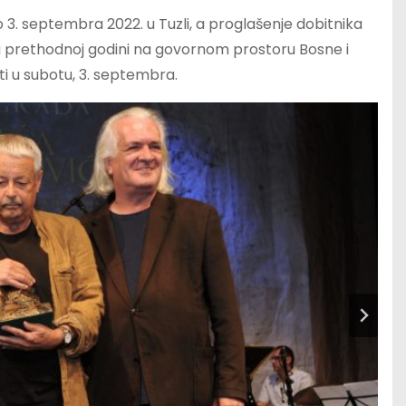
do 3. septembra 2022. u Tuzli, a proglašenje dobitnika
 u prethodnoj godini na govornom prostoru Bosne i
ti u subotu, 3. septembra.