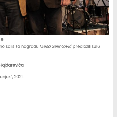
no salis za nagradu
Meša Selimović
predložili su16
Hajdarevića:
njax”, 2021.
i”, “Imprimatur” 2021.