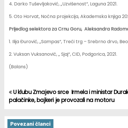
4. Darko Tuševljaković, „Uzvišenost“, Laguna 2021.
5. Oto Horvat, Noćna projekcija, Akademska knjiga 202
Prijedlog selektora za Crnu Goru, Aleksandra Radom
1. Ilija Đurović, „Sampas“, Treći trg – Srebrno drvo, Beo
2. Vuksan Vuksanović, „ Sjaj“, CID, Podgorica, 2021.
(Balans)
U klubu Zmajevo srce Irmela i ministar Durako
P
palačinke, bajkeri je provozali na motoru
o
s
Povezani članci