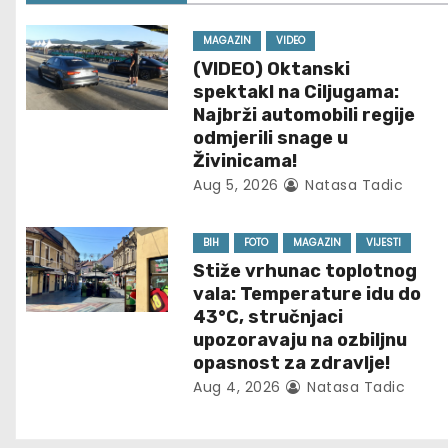
t
n
MAGAZIN
VIDEO
(VIDEO) Oktanski
a
spektakl na Ciljugama:
Najbrži automobili regije
v
odmjerili snage u
Živinicama!
i
Aug 5, 2026
Natasa Tadic
g
BIH
FOTO
MAGAZIN
VIJESTI
a
Stiže vrhunac toplotnog
t
vala: Temperature idu do
43°C, stručnjaci
i
upozoravaju na ozbiljnu
opasnost za zdravlje!
o
Aug 4, 2026
Natasa Tadic
n