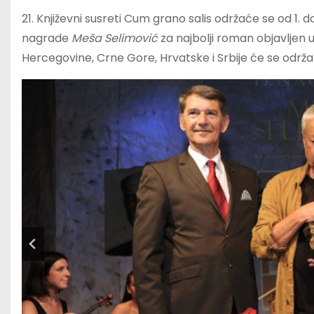
21. Književni susreti Cum grano salis održaće se od 1. 
nagrade
Meša Selimović
za najbolji roman objavljen
Hercegovine, Crne Gore, Hrvatske i Srbije će se održa