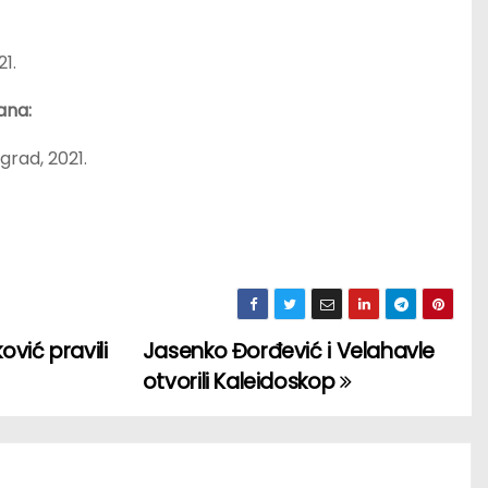
1.
ana:
grad, 2021.
vić pravili
Jasenko Đorđević i Velahavle
otvorili Kaleidoskop