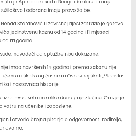
što je Apelacioni sud u Beogradu ukinuo raniju
tužilaštvo i odbrana imaju pravo žalbe.
 Nenad Stefanović u završnoj riječi zatražio je gotovo
ća jedinstvenu kaznu od 14 godina i 11 mjeseci
 od tri godine.
sude, navodeći da optužbe nisu dokazane.
na nije imao navršenih 14 godina i prema zakonu nije
 učenika i školskog čuvara u Osnovnoj školi „Vladislav
ka i nastavnica historije.
iz očevog sefa nekoliko dana prije zločina. Oružje je
o vatru na učenike i zaposlene.
gion i otvorio brojna pitanja o odgovornosti roditelja,
stanovama.