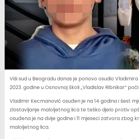
Viši sud u Beogradu danas je ponovo osudio Vladimira i
2023. godine u Osnovnoj školi „Vladislav Ribnikar“ počin
Vladimir Kecmanović osuđen je na 14 godina i šest mje
zlostavljanje maloljetnog lica te teško djelo protiv 
osuđena je na dvije godine i 11 mjeseci zatvora zbog kr
maloljetnog lica.