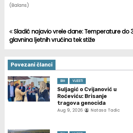
(Balans)
Sladić najavio vrele dane: Temperature do 36
P
glavnina ljetnih vrućina tek stiže
o
s
Povezani članci
t
n
BIH
VIJESTI
Suljagić o Cvijanović u
a
Roćeviću: Brisanje
tragova genocida
v
Aug 9, 2026
Natasa Tadic
i