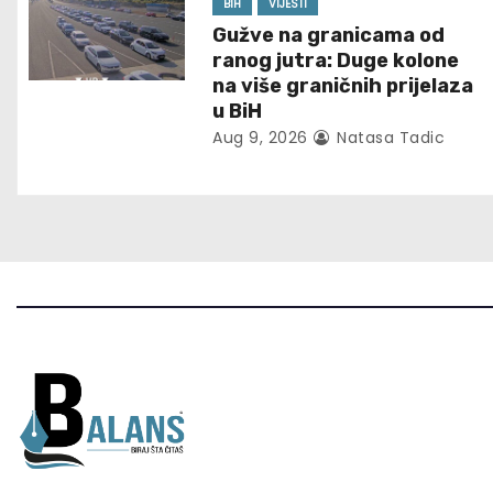
g
BIH
VIJESTI
Gužve na granicama od
a
ranog jutra: Duge kolone
t
na više graničnih prijelaza
u BiH
i
Aug 9, 2026
Natasa Tadic
o
n