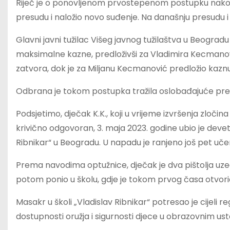
Riječ je o ponovljenom prvostepenom postupku nakon 
presudu i naložio novo suđenje. Na današnju presudu i 
Glavni javni tužilac Višeg javnog tužilaštva u Beogradu
maksimalne kazne, predloživši za Vladimira Kecmanovi
zatvora, dok je za Miljanu Kecmanović predložio kaznu
Odbrana je tokom postupka tražila oslobađajuće pre
Podsjetimo, dječak K.K., koji u vrijeme izvršenja zloči
krivično odgovoran, 3. maja 2023. godine ubio je devet
Ribnikar“ u Beogradu. U napadu je ranjeno još pet učeni
Prema navodima optužnice, dječak je dva pištolja uzeo 
potom ponio u školu, gdje je tokom prvog časa otvori
Masakr u školi „Vladislav Ribnikar“ potresao je cijeli re
dostupnosti oružja i sigurnosti djece u obrazovnim u