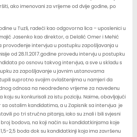
šiti, ako imenovani za vrijeme od dvije godine, po
odine u Tuzli, radeći kao odgovorna lica – uposlenici u
Smajić Jasenko kao direktor, a Delalić Omer i Mehić
za provođenje intervjua u postupku zapošljavanja u
sije od 28.11.2017.godine provedu intervju u postupku
didata po osnovu takvog intervjua, a sve u skladu s
stupku za zapošljavanje u javnim ustanovama
upili suprotno svojim ovlaštenjima u namjeri da
a radnog odnosa na neodređeno vrijeme za navedenu
 koju su konkurisali za istu poziciju. Naime, obavljajući
a ostalim kandidatima, a u Zapisnik sa intervjua je
i po tri stručna pitanja, iako su znali i bili svjesni
jeni broj bodova, na koji način su kandidatkinjama koje
 1,5-2,5 boda dok su kandidatkinji koja ima završenu