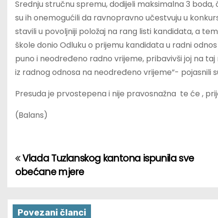
Srednju stručnu spremu, dodijeli maksimalna 3 boda, či
su ih onemogućili da ravnopravno učestvuju u konkursn
stavili u povoljniji položaj na rang listi kandidata, a t
škole donio Odluku o prijemu kandidata u radni odno
puno i neodređeno radno vrijeme, pribavivši joj na taj
iz radnog odnosa na neodređeno vrijeme”- pojasnili s
Presuda je prvostepena i nije pravosnažna te će , pr
(Balans)
Vlada Tuzlanskog kantona ispunila sve
P
obećane mjere
o
s
Povezani članci