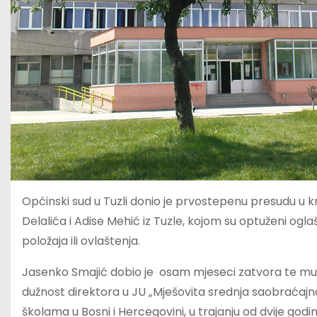
Općinski sud u Tuzli donio je prvostepenu presudu u
Delalića i Adise Mehić iz Tuzle, kojom su optuženi ogla
položaja ili ovlaštenja.
Jasenko Smajić dobio je osam mjeseci zatvora te mu 
dužnost direktora u JU „Mješovita srednja saobraćajna 
školama u Bosni i Hercegovini, u trajanju od dvije godi