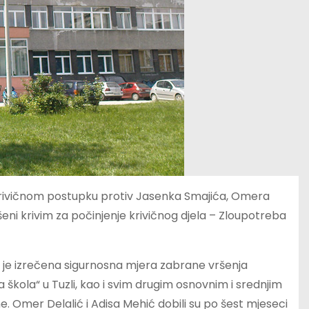
 krivičnom postupku protiv Jasenka Smajića, Omera
šeni krivim za počinjenje krivičnog djela – Zloupotreba
je izrečena sigurnosna mjera zabrane vršenja
škola“ u Tuzli, kao i svim drugim osnovnim i srednjim
ne. Omer Delalić i Adisa Mehić dobili su po šest mjeseci