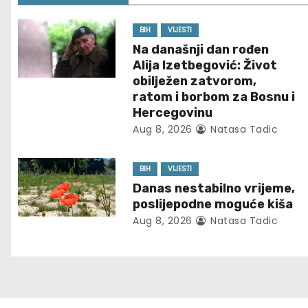
t
n
BIH
VIJESTI
Na današnji dan rođen
a
Alija Izetbegović: Život
obilježen zatvorom,
v
ratom i borbom za Bosnu i
Hercegovinu
i
Aug 8, 2026
Natasa Tadic
g
BIH
VIJESTI
a
Danas nestabilno vrijeme,
t
poslijepodne moguće kiša
Aug 8, 2026
Natasa Tadic
i
o
n