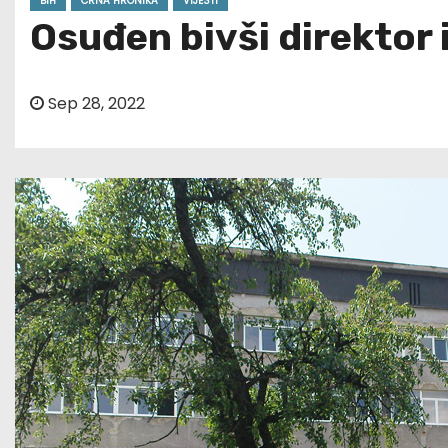
BIH
CRNA HRONIKA
VIJESTI
Osuđen bivši direktor 
Sep 28, 2022