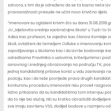
zatvora, s tim da je određeno da se ta kazna neće izvr
pravosnažnosti presude ne učini novo krivično djelo.
“Imenovani su oglašeni krivim što su dana 31.08.2018.g
JU „Mješovita srednja saobraćajna škola“ u Tuzli i to 
Adisa kao profesori, te zajedno kao članovi Komisije 
školi, ovlašteni da temeljem Odluke o imenovanju komi
zapošljavanja u školama kao i da izvrše bodovanje kan
odredbama Pravilnika o uslovima, kriterijumima i po
osnovnog i srednjeg obrazovanja na području TK, post
jednoj kandidatkinji pribave korist u vidu zasnivanj
poziciju, kao i da teže povrijede prava drugih kandidata
konkursnu proceduru imenovani nisu proveli razgovor s
lažno prikazano da su kandidatkima tom intervjuu postavil
da to nije bio slučaj, niti su kratko obrazložili dodijel
sve imaju završenu VSS, dodijeli bodove u razmjeru od