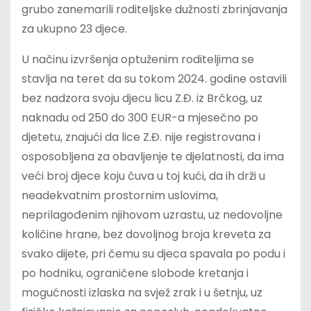
grubo zanemarili roditeljske dužnosti zbrinjavanja
za ukupno 23 djece.
U načinu izvršenja optuženim roditeljima se
stavlja na teret da su tokom 2024. godine ostavili
bez nadzora svoju djecu licu Z.Đ. iz Brčkog, uz
naknadu od 250 do 300 EUR-a mjesečno po
djetetu, znajući da lice Z.Đ. nije registrovana i
osposobljena za obavljenje te djelatnosti, da ima
veći broj djece koju čuva u toj kući, da ih drži u
neadekvatnim prostornim uslovima,
neprilagođenim njihovom uzrastu, uz nedovoljne
količine hrane, bez dovoljnog broja kreveta za
svako dijete, pri čemu su djeca spavala po podu i
po hodniku, ograničene slobode kretanja i
mogućnosti izlaska na svjež zrak i u šetnju, uz