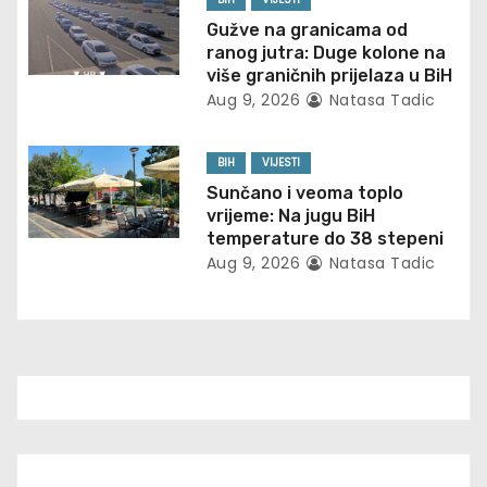
t
Gužve na granicama od
ranog jutra: Duge kolone na
i
više graničnih prijelaza u BiH
Aug 9, 2026
Natasa Tadic
o
n
BIH
VIJESTI
Sunčano i veoma toplo
vrijeme: Na jugu BiH
temperature do 38 stepeni
Aug 9, 2026
Natasa Tadic