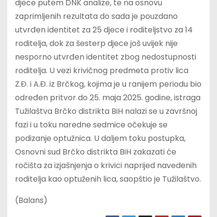
djece putem DNK analize, te na osnovu
zaprimljenih rezultata do sada je pouzdano
utvrđen identitet za 25 djece i roditeljstvo za 14
roditelja, dok za šesterp djece još uvijek nije
nesporno utvrđen identitet zbog nedostupnosti
roditelja. U vezi krivičnog predmeta protiv lica
Z.Đ. i A.Đ. iz Brčkog, kojima je u ranijem periodu bio
određen pritvor do 25. maja 2025. godine, istraga
Tužilaštva Brčko distrikta BiH nalazi se u završnoj
fazi i u toku naredne sedmice očekuje se
podizanje optužnica. U daljem toku postupka,
Osnovni sud Brčko distrikta BiH zakazati će
ročišta za izjašnjenja o krivici naprijed navedenih
roditelja kao optuženih lica, saopštio je Tužilaštvo.
(Balans)