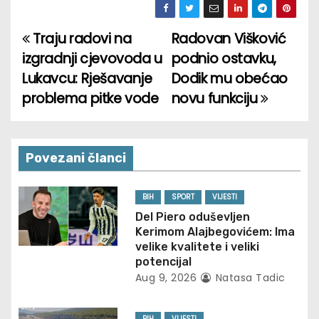
Traju radovi na
Radovan Višković
P
izgradnji cjevovoda u
podnio ostavku,
o
Lukavcu: Rješavanje
Dodik mu obećao
problema pitke vode
novu funkciju
s
t
n
Povezani članci
a
BIH
SPORT
VIJESTI
v
Del Piero oduševljen
Kerimom Alajbegovićem: Ima
i
velike kvalitete i veliki
potencijal
g
Aug 9, 2026
Natasa Tadic
a
BIH
VIJESTI