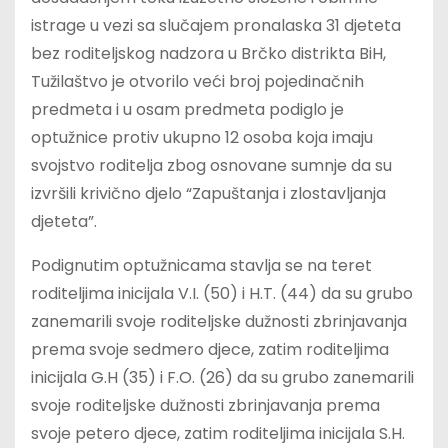
istrage u vezi sa slučajem pronalaska 31 djeteta
bez roditeljskog nadzora u Brčko distrikta BiH,
Tužilaštvo je otvorilo veći broj pojedinačnih
predmeta i u osam predmeta podiglo je
optužnice protiv ukupno 12 osoba koja imaju
svojstvo roditelja zbog osnovane sumnje da su
izvršili krivično djelo “Zapuštanja i zlostavljanja
djeteta”.
Podignutim optužnicama stavlja se na teret
roditeljima inicijala V.I. (50) i H.T. (44) da su grubo
zanemarili svoje roditeljske dužnosti zbrinjavanja
prema svoje sedmero djece, zatim roditeljima
inicijala G.H (35) i F.O. (26) da su grubo zanemarili
svoje roditeljske dužnosti zbrinjavanja prema
svoje petero djece, zatim roditeljima inicijala S.H.