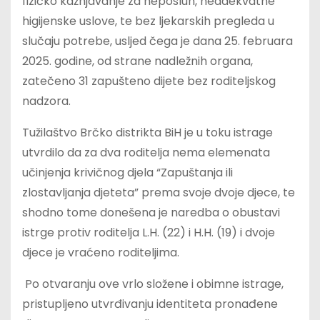
fizičko kažnjavanje za neposluh, neadekvatne
higijenske uslove, te bez ljekarskih pregleda u
slučaju potrebe, usljed čega je dana 25. februara
2025. godine, od strane nadležnih organa,
zatečeno 31 zapušteno dijete bez roditeljskog
nadzora.
Tužilaštvo Brčko distrikta BiH je u toku istrage
utvrdilo da za dva roditelja nema elemenata
učinjenja krivičnog djela “Zapuštanja ili
zlostavljanja djeteta” prema svoje dvoje djece, te
shodno tome donešena je naredba o obustavi
istrge protiv roditelja L.H. (22) i H.H. (19) i dvoje
djece je vraćeno roditeljima.
Po otvaranju ove vrlo složene i obimne istrage,
pristupljeno utvrđivanju identiteta pronađene