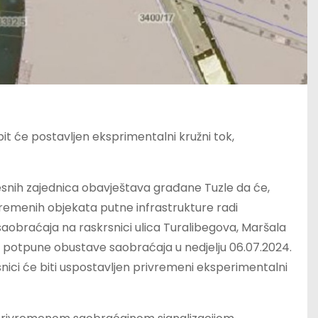
it će postavljen eksprimentalni kružni tok,
esnih zajednica obavještava građane Tuzle da će,
remenih objekata putne infrastrukture radi
obraćaja na raskrsnici ulica Turalibegova, Maršala
 do potpune obustave saobraćaja u nedjelju 06.07.2024.
ici će biti uspostavljen privremeni eksperimentalni