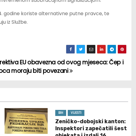
 privremenom saobraćajnom signalizacijom.
4. godine koriste alternativne putne pravce, te
ju iz Službe.
irektiva EU obavezna od ovog mjeseca: Čep i
oca moraju biti povezani
BIH
VIJESTI
Zeničko-dobojski kanton:
Inspektori zapečatili šest
objekata i izdali 16