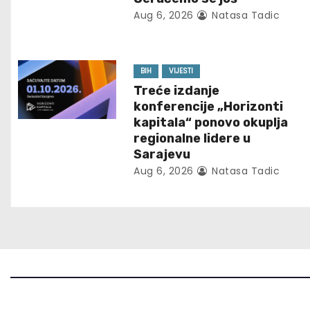
v
Aug 6, 2026
Natasa Tadic
i
g
BIH
VIJESTI
Treće izdanje
a
konferencije „Horizonti
t
kapitala“ ponovo okuplja
regionalne lidere u
i
Sarajevu
Aug 6, 2026
Natasa Tadic
o
n