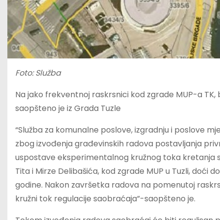
Foto: Služba
Na jako frekventnoj raskrsnici kod zgrade MUP-a TK, b
saopšteno je iz Grada Tuzle
“Služba za komunalne poslove, izgradnju i poslove mj
zbog izvođenja građevinskih radova postavljanja priv
uspostave eksperimentalnog kružnog toka kretanja sa
Tita i Mirze Delibašića, kod zgrade MUP u Tuzli, doći
godine. Nakon završetka radova na pomenutoj raskrsn
kružni tok regulacije saobraćaja”-saopšteno je.