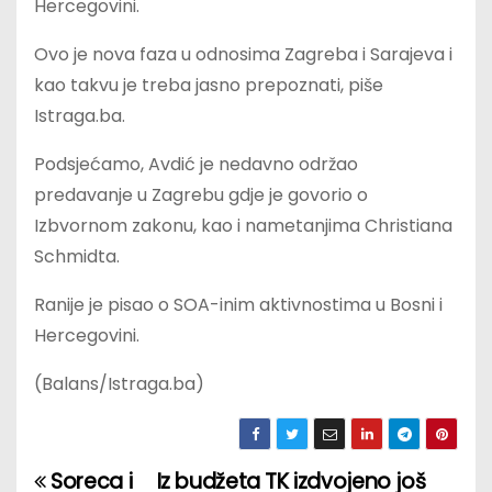
Hercegovini.
Ovo je nova faza u odnosima Zagreba i Sarajeva i
kao takvu je treba jasno prepoznati, piše
Istraga.ba.
Podsjećamo, Avdić je nedavno održao
predavanje u Zagrebu gdje je govorio o
Izbvornom zakonu, kao i nametanjima Christiana
Schmidta.
Ranije je pisao o SOA-inim aktivnostima u Bosni i
Hercegovini.
(Balans/Istraga.ba)
Soreca i
Iz budžeta TK izdvojeno još
P