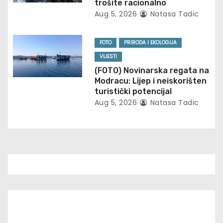
i
trošite racionalno
Aug 5, 2026
Natasa Tadic
o
n
FOTO
PRIRODA I EKOLOGIJA
VIJESTI
(FOTO) Novinarska regata na
Modracu: Lijep i neiskorišten
turistički potencijal
Aug 5, 2026
Natasa Tadic