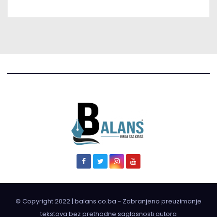
© Copyright 2022 | balans.co.ba - Zabranjeno preuzimanje
tekstova bez prethodne saglasnosti autora