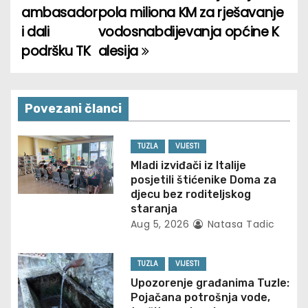
ambasador
pola miliona KM za rješavanje
o
i dali
vodosnabdijevanja općine K
podršku TK
alesija
s
t
n
Povezani članci
a
TUZLA
VIJESTI
v
Mladi izviđači iz Italije
posjetili štićenike Doma za
i
djecu bez roditeljskog
staranja
g
Aug 5, 2026
Natasa Tadic
a
TUZLA
VIJESTI
t
Upozorenje građanima Tuzle:
Pojačana potrošnja vode,