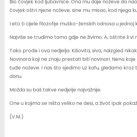
Bio čovjek kod ljubavnice. Ona mu daje noževe da naoš
čovjek oštri njene noževe, sine mu misao, kod njega kući
I eto ti cijele filozofije muško-ženskih odnosa u jednoj k
Najviše se trudimo tamo gdje ne živimo. A, oštrite li v
Tako prođe i ova nedjelja. Kišovita, siva, naizgled nikak
Novinara koji ne znaju prestati biti novinari. Nena koje
tuđe noževe. I nas što sjedimo uz kafu, gledamo kro
danu.
Možda su baš takve nedjelje najvažnije.
One u kojima se ništa veliko ne desi, a život ipak pokaž
(V.M.)