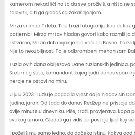
kamerom nekad liči na to da sve proživiš, a ništa ne sti
televiziji, a ti ga gledaš sa zakašnjenjem.
Mirza snimao Trleta. Trle traži fotografiju, kao doka
potjernici. Mirza mrtav hladan govori kako razmišlja
I stvarno, Mirzin duh uvijek je bio veći od Bosne. Takvi 
Nije to neozbiljnost. To je odbrambeni mehanizam Ba
Tuzla ovih dana obilježava Dane tuzlanskih jedinica, p
Srebrnog štita, komandant kojeg ljudi i danas spominju
heroje ne ostavi na miru.
U julu 2023. Tuzlu je pogodila vijest da je njegov sin D
ljudina, jaran. Od tada do danas Redžep ne pristaje da
dvije minute u dnevniku. Piše, traži, provjerava, kopa po
svakog umora. Gledaš ga i vidiš da postoje ljudi koji s
I poželiš mu samo jedno, da dočeka istinu. Kakva god b