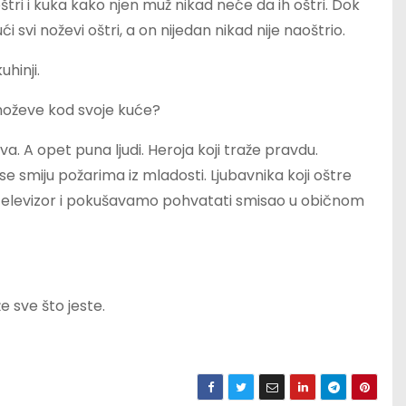
tri i kuka kako njen muž nikad neće da ih oštri. Dok
 svi noževi oštri, a on nijedan nikad nije naoštrio.
uhinji.
i noževe kod svoje kuće?
va. A opet puna ljudi. Heroja koji traže pravdu.
 se smiju požarima iz mladosti. Ljubavnika koji oštre
z televizor i pokušavamo pohvatati smisao u običnom
e sve što jeste.