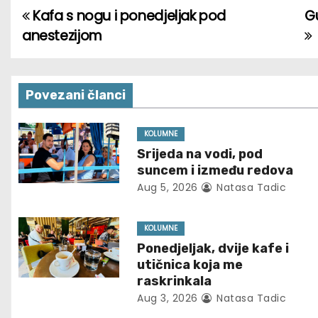
Kafa s nogu i ponedjeljak pod
Gu
P
anestezijom
o
s
Povezani članci
t
n
KOLUMNE
Srijeda na vodi, pod
a
suncem i između redova
Aug 5, 2026
Natasa Tadic
v
i
KOLUMNE
Ponedjeljak, dvije kafe i
g
utičnica koja me
raskrinkala
a
Aug 3, 2026
Natasa Tadic