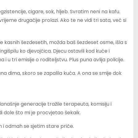
tencije, cigare, sok, hljeb. Svratim neni na kafu.
jeme drugačije prolazi. Ako te ne vidi tri sata, već si
 je kasnih šezdesetih, možda baš šezdeset osme, išla s
gišpilu ko djevojčica. Djecu ostavili kod kuće i
i u tri emisije o roditeljstvu. Plus puna avlija policije.
 puna dima, skoro se zapalila kuća. A ona se smije dok
bi današnje generacije tražile terapeuta, komisiju i
i dole što mi je procvjetao šekaik.
 i odmah se sjetim stare priče.