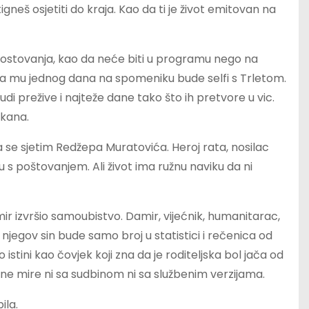
gneš osjetiti do kraja. Kao da ti je život emitovan na
z gostovanja, kao da neće biti u programu nego na
 da mu jednog dana na spomeniku bude selfi s Trletom.
ljudi prežive i najteže dane tako što ih pretvore u vic.
lkana.
a se sjetim Redžepa Muratovića. Heroj rata, nosilac
 s poštovanjem. Ali život ima ružnu naviku da ni
amir izvršio samoubistvo. Damir, vijećnik, humanitarac,
 njegov sin bude samo broj u statistici i rečenica od
 istini kao čovjek koji zna da je roditeljska bol jača od
e ne mire ni sa sudbinom ni sa službenim verzijama.
ila.