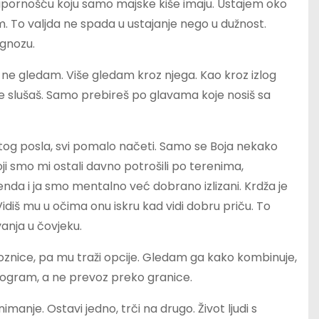
 upornošću koju samo majske kiše imaju. Ustajem oko
To valjda ne spada u ustajanje nego u dužnost.
ognozu.
ne gledam. Više gledam kroz njega. Kao kroz izlog
šta ne slušaš. Samo prebireš po glavama koje nosiš sa
z istog posla, svi pomalo načeti. Samo se Boja nekako
oji smo mi ostali davno potrošili po terenima,
nda i ja smo mentalno već dobrano izlizani. Krdža je
. Vidiš mu u očima onu iskru kad vidi dobru priču. To
anja u čovjeku.
znice, pa mu traži opcije. Gledam ga kako kombinuje,
program, a ne prevoz preko granice.
imanje. Ostavi jedno, trči na drugo. Život ljudi s