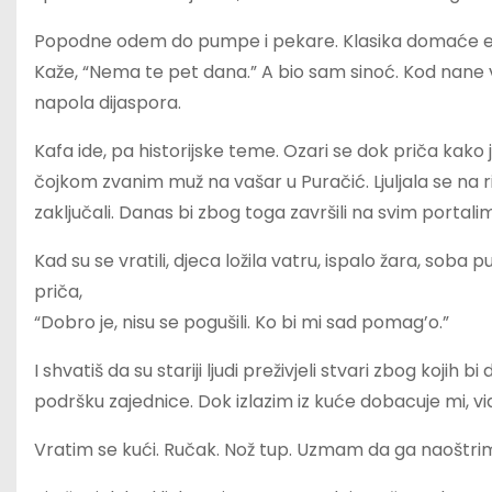
Popodne odem do pumpe i pekare. Klasika domaće egzis
Kaže, “Nema te pet dana.” A bio sam sinoć. Kod nane vri
napola dijaspora.
Kafa ide, pa historijske teme. Ozari se dok priča kako
čojkom zvanim muž na vašar u Puračić. Ljuljala se na rin
zaključali. Danas bi zbog toga završili na svim portalima 
Kad su se vratili, djeca ložila vatru, ispalo žara, soba
priča,
“Dobro je, nisu se pogušili. Ko bi mi sad pomag’o.”
I shvatiš da su stariji ljudi preživjeli stvari zbog kojih 
podršku zajednice. Dok izlazim iz kuće dobacuje mi, vid
Vratim se kući. Ručak. Nož tup. Uzmam da ga naoštrim