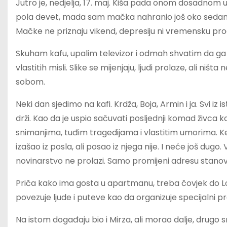
Jutro je, nedjelja, 17. maj. Kiša pada onom dosadnom
pola devet, mada sam mačka nahranio još oko sedam. 
Mačke ne priznaju vikend, depresiju ni vremensku pr
Skuham kafu, upalim televizor i odmah shvatim da ga 
vlastitih misli. Slike se mijenjaju, ljudi prolaze, ali ni
sobom.
Neki dan sjedimo na kafi. Krdža, Boja, Armin i ja. Svi i
drži. Kao da je uspio sačuvati posljednji komad živca k
snimanjima, tuđim tragedijama i vlastitim umorima. Ke
izašao iz posla, ali posao iz njega nije. I neće još dugo
novinarstvo ne prolazi. Samo promijeni adresu stanov
Priča kako ima gosta u apartmanu, treba čovjek do Lo
povezuje ljude i puteve kao da organizuje specijalni 
Na istom događaju bio i Mirza, ali morao dalje, drugo sn