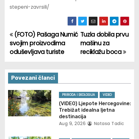
stepeni-zavrsili/
(FOTO) Pašaga Numić
Tuzla dobila prvu
P
svojim proizvodima
mašinu za
o
oduševljava turiste
reciklažu boca
s
t
Povezani članci
n
PRIRODA I EKOLOGIJA
VIDEO
a
(VIDEO) Ljepote Hercegovine:
Trebižat idealna ljetna
v
destinacija
Aug 9, 2026
Natasa Tadic
i