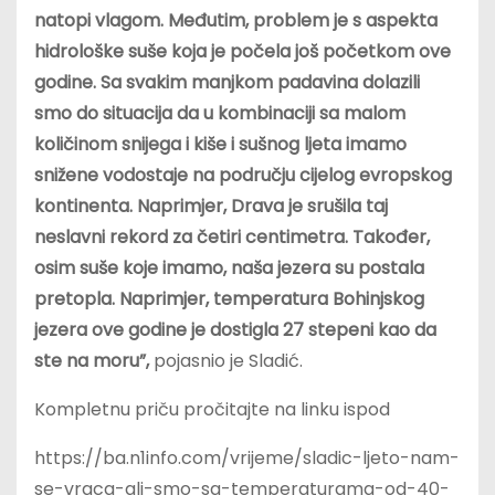
natopi vlagom. Međutim, problem je s aspekta
hidrološke suše koja je počela još početkom ove
godine. Sa svakim manjkom padavina dolazili
smo do situacija da u kombinaciji sa malom
količinom snijega i kiše i sušnog ljeta imamo
snižene vodostaje na području cijelog evropskog
kontinenta. Naprimjer, Drava je srušila taj
neslavni rekord za četiri centimetra. Također,
osim suše koje imamo, naša jezera su postala
pretopla. Naprimjer, temperatura Bohinjskog
jezera ove godine je dostigla 27 stepeni kao da
ste na moru”,
pojasnio je Sladić.
Kompletnu priču pročitajte na linku ispod
https://ba.n1info.com/vrijeme/sladic-ljeto-nam-
se-vraca-ali-smo-sa-temperaturama-od-40-