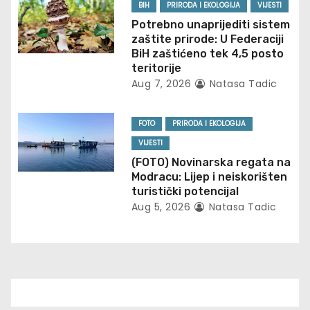
g
BIH
PRIRODA I EKOLOGIJA
VIJESTI
Potrebno unaprijediti sistem
a
zaštite prirode: U Federaciji
BiH zaštićeno tek 4,5 posto
t
teritorije
Aug 7, 2026
Natasa Tadic
i
o
FOTO
PRIRODA I EKOLOGIJA
n
VIJESTI
(FOTO) Novinarska regata na
Modracu: Lijep i neiskorišten
turistički potencijal
Aug 5, 2026
Natasa Tadic