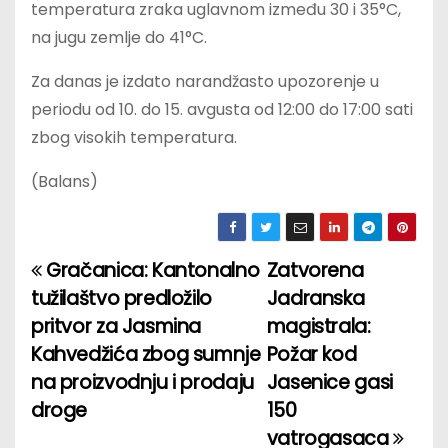
temperatura zraka uglavnom između 30 i 35°C,
na jugu zemlje do 41°C.
Za danas je izdato narandžasto upozorenje u
periodu od 10. do 15. avgusta od 12:00 do 17:00 sati
zbog visokih temperatura.
(Balans)
Gračanica: Kantonalno
Zatvorena
P
tužilaštvo predložilo
Jadranska
o
pritvor za Jasmina
magistrala:
Kahvedžića zbog sumnje
Požar kod
s
na proizvodnju i prodaju
Jasenice gasi
t
droge
150
vatrogasaca
n