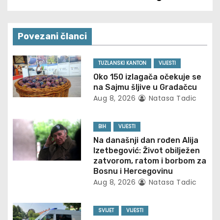
a
v
Povezani članci
i
TUZLANSKI KANTON
VIJESTI
g
Oko 150 izlagača očekuje se
na Sajmu šljive u Gradačcu
a
Aug 8, 2026
Natasa Tadic
t
BIH
VIJESTI
i
Na današnji dan rođen Alija
Izetbegović: Život obilježen
o
zatvorom, ratom i borbom za
Bosnu i Hercegovinu
n
Aug 8, 2026
Natasa Tadic
SVIJET
VIJESTI