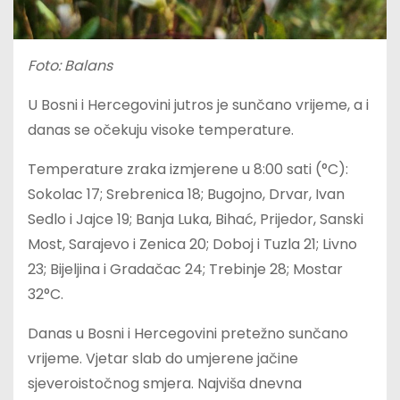
Foto: Balans
U Bosni i Hercegovini jutros je sunčano vrijeme, a i
danas se očekuju visoke temperature.
Temperature zraka izmjerene u 8:00 sati (°C):
Sokolac 17; Srebrenica 18; Bugojno, Drvar, Ivan
Sedlo i Jajce 19; Banja Luka, Bihać, Prijedor, Sanski
Most, Sarajevo i Zenica 20; Doboj i Tuzla 21; Livno
23; Bijeljina i Gradačac 24; Trebinje 28; Mostar
32°C.
Danas u Bosni i Hercegovini pretežno sunčano
vrijeme. Vjetar slab do umjerene jačine
sjeveroistočnog smjera. Najviša dnevna