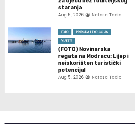
za djecu bez roditeljskog
v
staranja
Aug 5, 2026
Natasa Tadic
i
g
FOTO
PRIRODA I EKOLOGIJA
VIJESTI
a
(FOTO) Novinarska
t
regata na Modracu: Lijep i
neiskorišten turistički
i
potencijal
Aug 5, 2026
Natasa Tadic
o
n