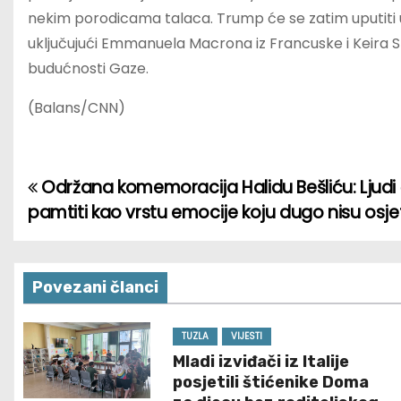
nekim porodicama talaca. Trump će se zatim uputiti u E
uključujući Emmanuela Macrona iz Francuske i Keira Sta
budućnosti Gaze.
(Balans/CNN)
Održana komemoracija Halidu Bešliću: Ljudi
P
pamtiti kao vrstu emocije koju dugo nisu osjeti
o
s
Povezani članci
t
n
TUZLA
VIJESTI
Mladi izviđači iz Italije
a
posjetili štićenike Doma