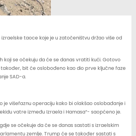
izraelske taoce koje je u zatočeništvu držao više od
koji se očekuju da će se danas vratiti kući. Gotovo
u, također, bit će oslobođeno kao dio prve ključne faze
anje SAD-a.
e višefaznu operaciju kako bi olakšao oslobađanje i
rekidu vatre između Izraela i Hamasa“- saopćeno je.
gdje se očekuje da će se danas sastati s izraelskim
rlamentu zemlje. Trump će se također sastati s