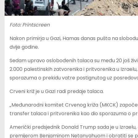
Foto: Printscreen
Nakon primirja u Gazi, Hamas danas pušta na slobodu 
dvije godine.
Sedam upravo oslobođenih talaca su među 20 još živih 
2.000 palestinskih zatvorenika i pritvorenika u Izrael
sporazuma o prekidu vatre postignutog uz posredov
Crveni križ je u Gazi radi predaje talaca.
„Međunarodni komitet Crvenog križa (MKCK) započeo j
transfer talaca i pritvorenika kao dio sporazuma o p
Američki predsjednik Donald Trump sada je u Izraelu, 
premijerom Benjaminom Netanyahuom i obratiti se pa