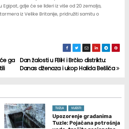
gipat, gdje će se lideri iz više od 20 zemalja,
rmera iz Velike Britanije, pridružiti samitu o
 će ga
Dan žalosti u FBiH i Brčko distriktu:
li
Danas dženaza i ukop Halida Bešlića
TUZLA
VIJESTI
Upozorenje građanima
Tuzle: Pojačana potrošnja