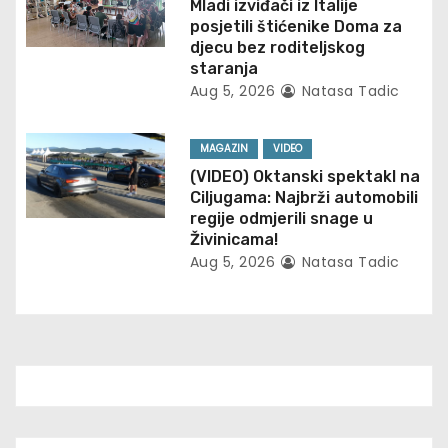
t
Mladi izviđači iz Italije
posjetili štićenike Doma za
i
djecu bez roditeljskog
staranja
o
Aug 5, 2026
Natasa Tadic
n
MAGAZIN
VIDEO
(VIDEO) Oktanski spektakl na
Ciljugama: Najbrži automobili
regije odmjerili snage u
Živinicama!
Aug 5, 2026
Natasa Tadic