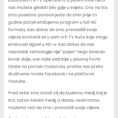
kablovskih i IPTV operatera, a putem interneta
nas možete gledati bilo gdje u svijetu. Ono na što
smo posebno ponosni jeste da smo prije tri
godine počeli emitujemo program u full HD
formatu, kao dokaz da smo prevazišili svoje
ciljeve svrstavši se u sam vrh TV kuća koje mogu
emitovati signal u HD-u. Kao dokaz da nas
napredak tehnologije nije ”pojeo” nego lansirao
korak dalje, sve naše sadržaje u pisanoj formi
čitate na portalu rtvslon.ba, pratite nas preko
društvene mreže Facebook i na platformi
Youtube.
Pred sebe smo stavili cilj da budemo medij koji je
brz, tačan lokalni medij, a danas, neskromno,
možemo reći da smo i prevazišli svoje ciljeve.