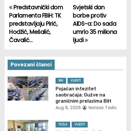
Predstavnički dom
Svjetski dan
P
Parlamenta FBiH: TK
borbe protiv
o
predstavljaju Pirić,
AIDS-a: Do sada
Hodžić, Mešalić,
umrlo 35 miliona
s
Čavalić…
ljudi
t
n
Povezani članci
a
v
BIH
VIJESTI
Pojačan intezitet
i
saobraćaja: Gužve na
graničnim prelazima BiH
g
Aug 6, 2026
Natasa Tadic
a
TUZLA
VIJESTI