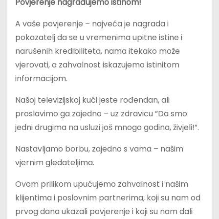
Povjerenje nagrađujemo istinom!
A vaše povjerenje – najveća je nagrada i
pokazatelj da se u vremenima upitne istine i
narušenih kredibiliteta, nama itekako može
vjerovati, a zahvalnost iskazujemo istinitom
informacijom.
Našoj televizijskoj kući jeste rođendan, ali
proslavimo ga zajedno – uz zdravicu ”Da smo
jedni drugima na usluzi još mnogo godina, živjeli!”.
Nastavljamo borbu, zajedno s vama – našim
vjernim gledateljima.
Ovom prilikom upućujemo zahvalnost i našim
klijentima i poslovnim partnerima, koji su nam od
prvog dana ukazali povjerenje i koji su nam dali