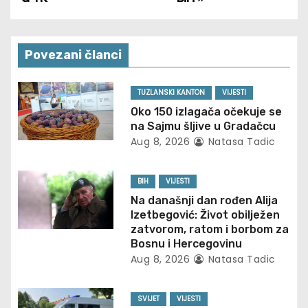
s
t
Povezani članci
n
TUZLANSKI KANTON
VIJESTI
a
Oko 150 izlagača očekuje se
na Sajmu šljive u Gradačcu
v
Aug 8, 2026
Natasa Tadic
i
BIH
VIJESTI
g
Na današnji dan rođen Alija
Izetbegović: Život obilježen
a
zatvorom, ratom i borbom za
Bosnu i Hercegovinu
t
Aug 8, 2026
Natasa Tadic
i
SVIJET
VIJESTI