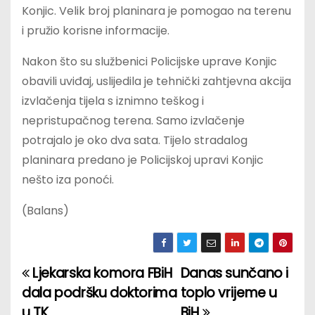
Konjic. Velik broj planinara je pomogao na terenu
i pružio korisne informacije.
Nakon što su službenici Policijske uprave Konjic
obavili uviđaj, uslijedila je tehnički zahtjevna akcija
izvlačenja tijela s iznimno teškog i
nepristupačnog terena. Samo izvlačenje
potrajalo je oko dva sata. Tijelo stradalog
planinara predano je Policijskoj upravi Konjic
nešto iza ponoći.
(Balans)
Ljekarska komora FBiH
Danas sunčano i
P
dala podršku doktorima
toplo vrijeme u
o
u TK
BiH