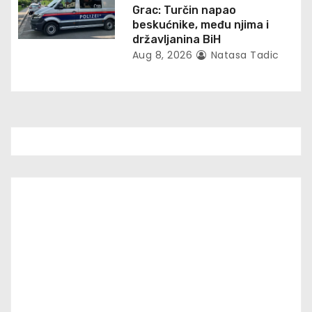
o
Grac: Turčin napao
beskućnike, među njima i
n
državljanina BiH
Aug 8, 2026
Natasa Tadic