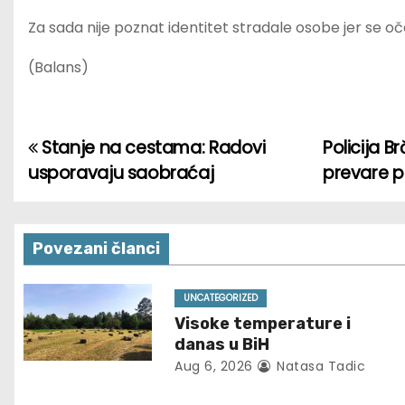
Za sada nije poznat identitet stradale osobe jer se oč
(Balans)
Stanje na cestama: Radovi
Policija 
P
usporavaju saobraćaj
prevare p
o
s
Povezani članci
t
n
UNCATEGORIZED
Visoke temperature i
a
danas u BiH
Aug 6, 2026
Natasa Tadic
v