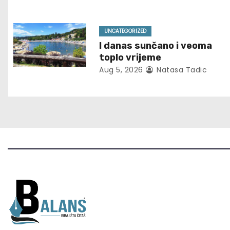
i
g
UNCATEGORIZED
I danas sunčano i veoma
a
toplo vrijeme
t
Aug 5, 2026
Natasa Tadic
i
o
n