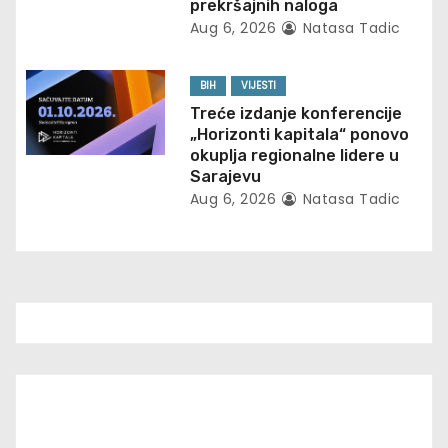
prekršajnih naloga
Aug 6, 2026
Natasa Tadic
n
BIH
VIJESTI
Treće izdanje konferencije
„Horizonti kapitala“ ponovo
okuplja regionalne lidere u
Sarajevu
Aug 6, 2026
Natasa Tadic