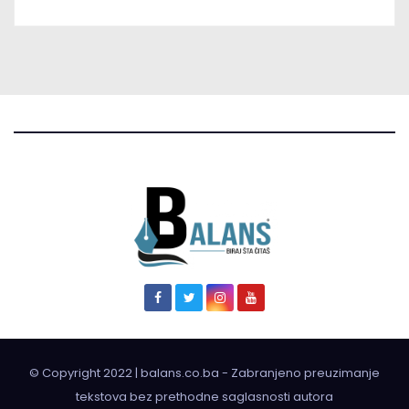
© Copyright 2022 | balans.co.ba - Zabranjeno preuzimanje
tekstova bez prethodne saglasnosti autora