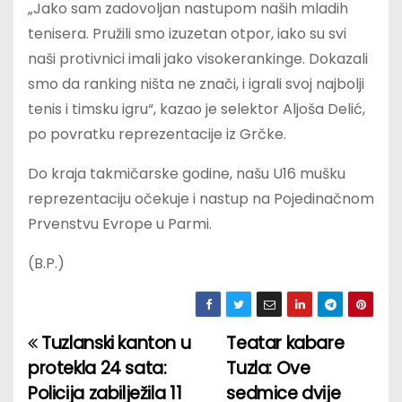
„Jako sam zadovoljan nastupom naših mladih
tenisera. Pružili smo izuzetan otpor, iako su svi
naši protivnici imali jako visokerankinge. Dokazali
smo da ranking ništa ne znači, i igrali svoj najbolji
tenis i timsku igru“, kazao je selektor Aljoša Delić,
po povratku reprezentacije iz Grčke.
Do kraja takmičarske godine, našu U16 mušku
reprezentaciju očekuje i nastup na Pojedinačnom
Prvenstvu Evrope u Parmi.
(B.P.)
Tuzlanski kanton u
Teatar kabare
P
protekla 24 sata:
Tuzla: Ove
o
Policija zabilježila 11
sedmice dvije