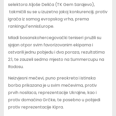
selektora Aljoše Delića (TK Gem Sarajevo),
takmičili su se u izuzetno jakoj konkurenciji, protiv
igrača iz samog evropskog vrha, prema
rankinguTennisEurope.
Mladi bosanskohercegovački teniseri pružili su
sjajan otpor svim favorizovanim ekipama i
ostvarili jednu pobjedu i dva poraza, rezultatima
2:1, te zauzeli sedmo mjesto na Summercupu na
Rodosu.
Neizvjesni mečevi, puno preokreta i istinska
borba prikazana je u svim mečevima, protiv
prvih nosilaca, reprezentacije Ukrajine, kao i
protiv domaćina Grčke, te posebno u pobjedi
protiv reprezentacije Kipra.