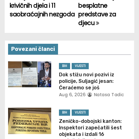
krivičnih djela i 11
besplatne
s
saobraćajnih nezgoda
predstave za
t
djecu
n
a
Povezani članci
v
BIH
VIJESTI
i
Dok stižu novi pozivi iz
policije, Suljagić jesan:
g
Ćeraćemo se još
Aug 6, 2026
Natasa Tadic
a
t
BIH
VIJESTI
Zeničko-dobojski kanton:
i
Inspektori zapečatili šest
objekata i izdali 16
o