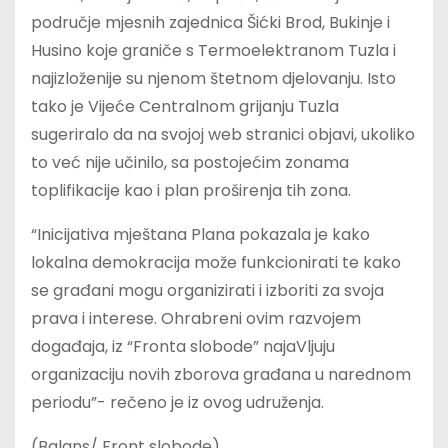
područje mjesnih zajednica Šićki Brod, Bukinje i
Husino koje graniče s Termoelektranom Tuzla i
najizloženije su njenom štetnom djelovanju. Isto
tako je Vijeće Centralnom grijanju Tuzla
sugeriralo da na svojoj web stranici objavi, ukoliko
to već nije učinilo, sa postojećim zonama
toplifikacije kao i plan proširenja tih zona.
“Inicijativa mještana Plana pokazala je kako
lokalna demokracija može funkcionirati te kako
se građani mogu organizirati i izboriti za svoja
prava i interese. Ohrabreni ovim razvojem
događaja, iz “Fronta slobode” najaVljuju
organizaciju novih zborova građana u narednom
periodu”- rečeno je iz ovog udruženja.
(Balans/ Front slobode)