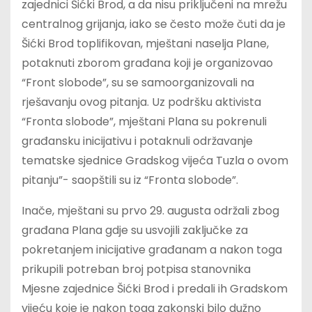
zajednici Šićki Brod, a da nisu priključeni na mrežu
centralnog grijanja, iako se često može čuti da je
Šićki Brod toplifikovan, mještani naselja Plane,
potaknuti zborom građana koji je organizovao
“Front slobode”, su se samoorganizovali na
rješavanju ovog pitanja. Uz podršku aktivista
“Fronta slobode”, mještani Plana su pokrenuli
građansku inicijativu i potaknuli održavanje
tematske sjednice Gradskog vijeća Tuzla o ovom
pitanju”- saopštili su iz “Fronta slobode”.
Inače, mještani su prvo 29. augusta održali zbog
građana Plana gdje su usvojili zaključke za
pokretanjem inicijative građanam a nakon toga
prikupili potreban broj potpisa stanovnika
Mjesne zajednice Šićki Brod i predali ih Gradskom
vijeću koje je nakon toga zakonski bilo dužno