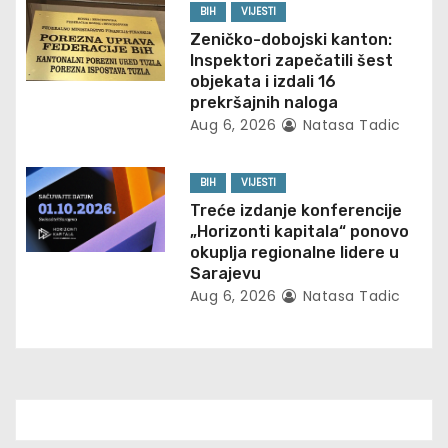
BIH
VIJESTI
a
Zeničko-dobojski kanton:
t
Inspektori zapečatili šest
objekata i izdali 16
i
prekršajnih naloga
Aug 6, 2026
Natasa Tadic
o
n
BIH
VIJESTI
Treće izdanje konferencije
„Horizonti kapitala“ ponovo
okuplja regionalne lidere u
Sarajevu
Aug 6, 2026
Natasa Tadic