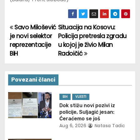
Savo Milošević
Situacija na Kosovu:
P
je novi selektor
Policija pretresla zgradu
o
reprezentacije
u kojoj je živio Milan
BiH
Radoičić
s
t
n
Povezani članci
a
BIH
VIJESTI
v
Dok stižu novi pozivi iz
policije, Suljagić jesan:
i
Ćeraćemo se još
Aug 6, 2026
Natasa Tadic
g