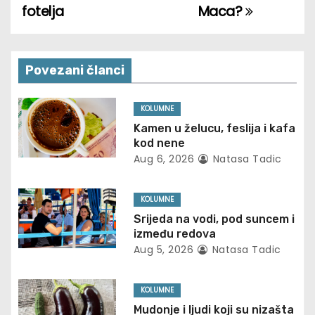
o
fotelja
Maca?
s
t
Povezani članci
n
KOLUMNE
a
Kamen u želucu, feslija i kafa
kod nene
v
Aug 6, 2026
Natasa Tadic
i
KOLUMNE
g
Srijeda na vodi, pod suncem i
između redova
a
Aug 5, 2026
Natasa Tadic
t
KOLUMNE
i
Mudonje i ljudi koji su nizašta