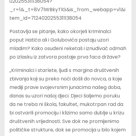
020255311138054?
_r=1&_t=8V7lWBkyTlG&is_from_webapp=v1&i
tem_id=7124020255311138054
Postavlja se pitanje, kako okorjeli kriminalci
poput Hatića ali i Golubovića postaju uzori
mladim? Kako osuđeni reketaš i iznuđivač odmah
po izlasku iz zatvora postaje prva faca države?
„Kriminalci i starlete, ljudi s margina društvenih
zbivanja koji su preko noći došli do novca, a koje
mediji prave svojevrsnim junacima našeg doba,
danas su uzori našoj djeci. Djeci šaljemo poruku
da ne treba ni škola, fakultet, mukotrpan rad da
bi ostvarili promociju i klizimo samo dublje u krizu
društvenih vrijednosti. Sve dok ne promijenimo
političke strukture, dok se promocija u bilo kojem