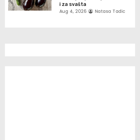
i za svašta
o
Aug 4, 2026
Natasa Tadic
n