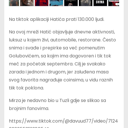
Na tiktok aplikaciji Hatića prati 130.000 ljudi.
Na ovoj mreži Hatić objavljuje dnevne aktivnosti,
luksuz u kojem živi, automobile, restorane. Često
snima i svađe i prepirke sa već pomenutim
Golubovićem, sa kojim ima dogovoren i tik tok
meč za početak septembra. Cilj je svakako
zarada i jednom i drugom, jer zaluđena masa
svog favorita nagrađuje coinsima, u vidu raznih
tiik tok poklona.
Mirza je nedavno bio u Tuzli gdje se slikao sa
brojnim fanovima.
https://www.tiktok.com/@davuud77/video/7124