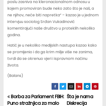
poslu zasniva na kleronacionalnom odnosu u
kojem promoviran bude neko zato što je naš, a
ne njihov, neće biti napretka“ – kazao je u jednom
intervjuu sociolog Srđan Vukadinović
komentirajući naše društvo u proteklih nekoliko
godina.
Hatić je u nekoliko medijskih nastupa kazao kako
se promijenio i da ga krim milje više ne zanima,
tvrdi da se okrenuo vjeri i ispravnom načinu
života.
(Balans)
Borba za Parlament FBIH:
Šta je nama
P
Puno stražnjica za malo
Diskrecija