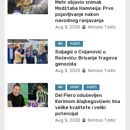
i
Mehr objavio snimak
Modžtabe Hamneija: Prvo
g
pojavljivanje nakon
navodnog ranjavanja
a
Aug 9, 2026
Natasa Tadic
t
BIH
VIJESTI
i
Suljagić o Cvijanović u
Roćeviću: Brisanje tragova
o
genocida
Aug 9, 2026
Natasa Tadic
n
BIH
SPORT
VIJESTI
Del Piero oduševljen
Kerimom Alajbegovićem: Ima
velike kvalitete i veliki
potencijal
Aug 9, 2026
Natasa Tadic