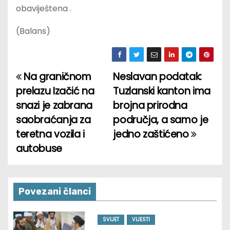
obaviještena .
(Balans)
Na graničnom
Neslavan podatak:
P
prelazu Izačić na
Tuzlanski kanton ima
o
snazi je zabrana
brojna prirodna
saobraćanja za
područja, a samo je
s
teretna vozila i
jedno zaštićeno
t
autobuse
n
a
Povezani članci
v
SVIJET
VIJESTI