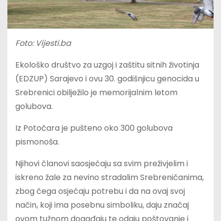
Foto: Vijesti.ba
Ekološko društvo za uzgoj i zaštitu sitnih životinja
(EDZUP) Sarajevo i ovu 30. godišnjicu genocida u
Srebrenici obilježilo je memorijalnim letom
golubova.
Iz Potočara je pušteno oko 300 golubova
pismonoša.
Njihovi članovi saosjećaju sa svim preživjelim i
iskreno žale za nevino stradalim Srebreničanima,
zbog čega osjećaju potrebu i da na ovaj svoj
način, koji ima posebnu simboliku, daju značaj
ovom tužnom događaju te odaju poštovanje i