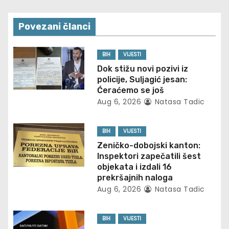
n
a
Povezani članci
v
BIH
VIJESTI
i
Dok stižu novi pozivi iz
policije, Suljagić jesan:
g
Ćeraćemo se još
Aug 6, 2026
Natasa Tadic
a
t
BIH
VIJESTI
Zeničko-dobojski kanton:
i
Inspektori zapečatili šest
objekata i izdali 16
o
prekršajnih naloga
Aug 6, 2026
Natasa Tadic
n
BIH
VIJESTI