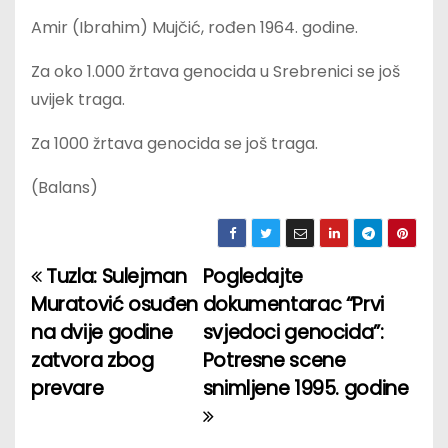
Amir (Ibrahim) Mujčić, rođen 1964. godine.
Za oko 1.000 žrtava genocida u Srebrenici se još
uvijek traga.
Za 1000 žrtava genocida se još traga.
(Balans)
Tuzla: Sulejman
Pogledajte
P
Muratović osuđen
dokumentarac “Prvi
o
na dvije godine
svjedoci genocida”:
zatvora zbog
Potresne scene
s
prevare
snimljene 1995. godine
t