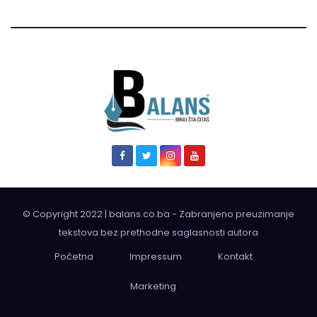
© Copyright 2022 | balans.co.ba - Zabranjeno preuzimanje
tekstova bez prethodne saglasnosti autora
Početna
Impressum
Kontakt
Marketing