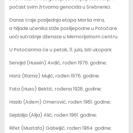
počast svim žrtvama genocida u Srebrenici.
Danas traje posljednja etapa Marša mira,
a hiljade učenika stiže poslijepodne u Potočare
uoči sutrašnje dženaze u Memorijalnom centru.
U Potočarima će u petak, 11. jula, biti ukopani:
Senajid (Husein) Avdić, rođen 1976. godine;
Hariz (Ramiz) Mujić, rođen 1976. godine;
Fata (Huso) Bektić, rođena 1928. godine;
Hasib (Adem) Omerović, rođen 1961. godine;
Sejdalija (Alija) Alić, rođen 1961. godine;
Rifet (Mustafa) Gabeljić, rođen 1964. godine;