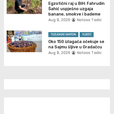
Egzotični raj u BiH: Fahrudin
t
Šahić uspješno uzgaja
banane, smokve i bademe
i
Aug 8, 2026
Natasa Tadic
o
TUZLANSKI KANTON
VIJESTI
n
Oko 150 izlagača očekuje se
na Sajmu šljive u Gradačcu
Aug 8, 2026
Natasa Tadic