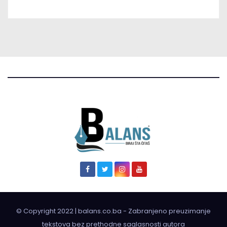
© Copyright 2022 | balans.co.ba - Zabranjeno preuzimanje
tekstova bez prethodne saglasnosti autora