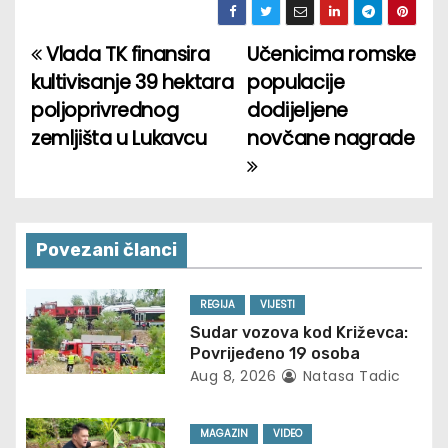
Vlada TK finansira
Učenicima romske
P
kultivisanje 39 hektara
populacije
o
poljoprivrednog
dodijeljene
zemljišta u Lukavcu
novčane nagrade
s
t
n
Povezani članci
a
v
REGIJA
VIJESTI
Sudar vozova kod Križevca:
i
Povrijeđeno 19 osoba
Aug 8, 2026
Natasa Tadic
g
a
MAGAZIN
VIDEO