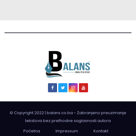
© Copyright 2022 | balans.co.ba - Zabranjeno preuzimanje
tekstova bez prethodne saglasnosti autora
Početna
Impressum
Kontakt