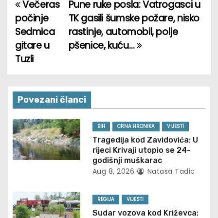
Večeras
Pune ruke posla: Vatrogasci u
P
počinje
TK gasili šumske požare, nisko
o
Sedmica
rastinje, automobil, polje
gitare u
pšenice, kuću…
s
Tuzli
t
n
Povezani članci
a
v
BIH
CRNA HRONIKA
VIJESTI
Tragedija kod Zavidovića: U
i
rijeci Krivaji utopio se 24-
godišnji muškarac
g
Aug 8, 2026
Natasa Tadic
a
REGIJA
VIJESTI
t
Sudar vozova kod Križevca: