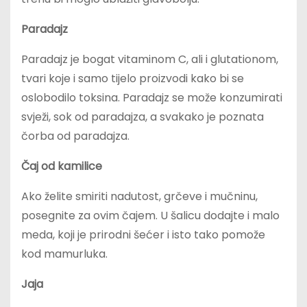
Paradajz
Paradajz je bogat vitaminom C, ali i glutationom,
tvari koje i samo tijelo proizvodi kako bi se
oslobodilo toksina. Paradajz se može konzumirati
svježi, sok od paradajza, a svakako je poznata
čorba od paradajza.
Čaj od kamilice
Ako želite smiriti nadutost, grčeve i mučninu,
posegnite za ovim čajem. U šalicu dodajte i malo
meda, koji je prirodni šećer i isto tako pomože
kod mamurluka.
Jaja