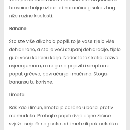
brusnice bolji je izbor od narančinog soka zbog
niže razine kiselosti.
Banane
Što ste više alkohola popili, to je vaše tijelo više
dehidrirano, a što je veći stupanj dehidracije, tijelo
gubi veću količinu kalija. Nedostatak kalija izaziva
osjećaj umora, a mogu se pojaviti i simptomi
poput grčeva, povraćanja i mučnina. Stoga,
banansu tu korisne.
Limeta
Baš kao i limun, limeta je odlična u borbi protiv
mamurluka. Probajte popiti dvije čajne žličice
svježe iscijeđenog soka od limete ili pak nekoliko