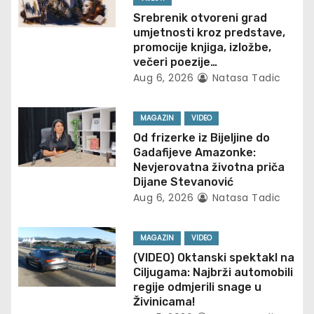
g
Srebrenik otvoreni grad
umjetnosti kroz predstave,
a
promocije knjiga, izložbe,
večeri poezije…
t
Aug 6, 2026
Natasa Tadic
i
MAGAZIN
VIDEO
o
Od frizerke iz Bijeljine do
Gadafijeve Amazonke:
n
Nevjerovatna životna priča
Dijane Stevanović
Aug 6, 2026
Natasa Tadic
MAGAZIN
VIDEO
(VIDEO) Oktanski spektakl na
Ciljugama: Najbrži automobili
regije odmjerili snage u
Živinicama!