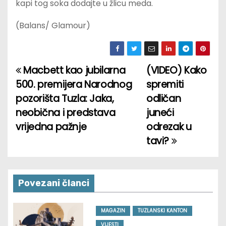
kapi tog soka dodajte u žlicu meda.
(Balans/ Glamour)
Macbett kao jubilarna
(VIDEO) Kako
P
500. premijera Narodnog
spremiti
o
pozorišta Tuzla: Jaka,
odličan
neobična i predstava
juneći
s
vrijedna pažnje
odrezak u
t
tavi?
n
a
Povezani članci
v
MAGAZIN
TUZLANSKI KANTON
i
VIJESTI