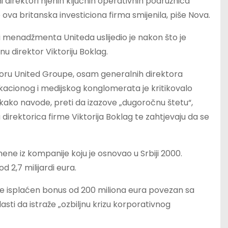
i direktori njenih ključnih operativnih podružnica
je ova britanska investiciona firma smijenila, piše Nova.
i menadžmenta Uniteda uslijedio je nakon što je
u direktor Viktoriju Boklag.
ru United Groupe, osam generalnih direktora
acionog i medijskog konglomerata je kritikovalo
 kako navode, preti da izazove „dugoročnu štetu“,
 direktorica firme Viktorija Boklag te zahtjevaju da se
ne iz kompanije koju je osnovao u Srbiji 2000.
d 2,7 milijardi eura.
nije isplaćen bonus od 200 miliona eura povezan sa
sti da istraže „ozbiljnu krizu korporativnog