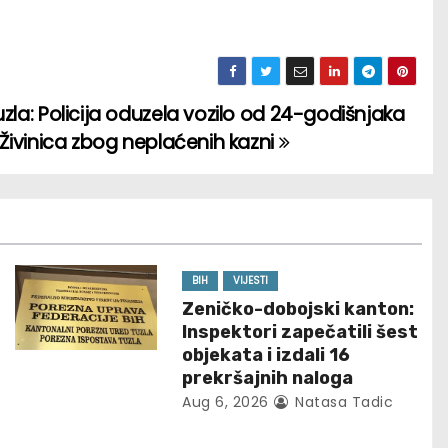
uzla: Policija oduzela vozilo od 24-godišnjaka
z Živinica zbog neplaćenih kazni
BIH
VIJESTI
Zeničko-dobojski kanton:
Inspektori zapečatili šest
objekata i izdali 16
prekršajnih naloga
Aug 6, 2026
Natasa Tadic