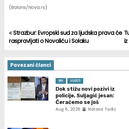
(Balans/Nova.rs)
Strazbur: Evropski sud za ljudska prava će
T
P
raspravljati o Novaliću i Solaku
i
o
s
Povezani članci
t
n
BIH
VIJESTI
Dok stižu novi pozivi iz
a
policije, Suljagić jesan:
Ćeraćemo se još
v
Aug 6, 2026
Natasa Tadic
i