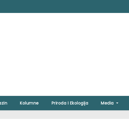
zin
Kolumne
Priroda I Ekologija
Media