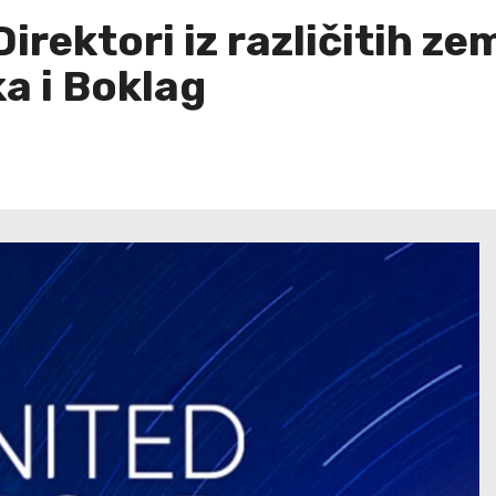
irektori iz različitih ze
a i Boklag