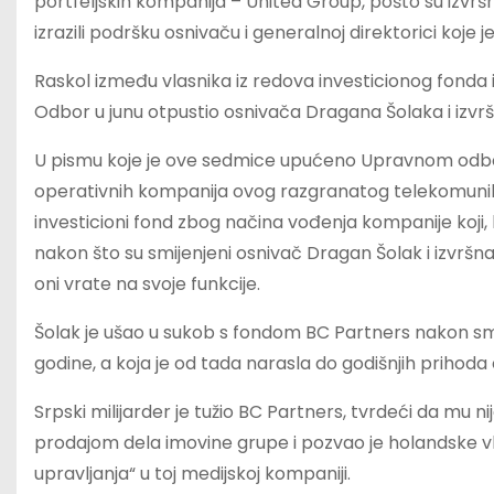
portfeljskih kompanija – United Group, pošto su izvršn
izrazili podršku osnivaču i generalnoj direktorici koje 
Raskol između vlasnika iz redova investicionog fonda 
Odbor u junu otpustio osnivača Dragana Šolaka i izvršn
U pismu koje je ove sedmice upućeno Upravnom odbo
operativnih kompanija ovog razgranatog telekomunik
investicioni fond zbog načina vođenja kompanije koji,
nakon što su smijenjeni osnivač Dragan Šolak i izvršna
oni vrate na svoje funkcije.
Šolak je ušao u sukob s fondom BC Partners nakon sme
godine, a koja je od tada narasla do godišnjih prihoda o
Srpski milijarder je tužio BC Partners, tvrdeći da mu 
prodajom dela imovine grupe i pozvao je holandske vla
upravljanja“ u toj medijskoj kompaniji.