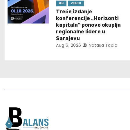
g
BIH
VIJESTI
Treće izdanje
a
konferencije „Horizonti
t
kapitala“ ponovo okuplja
regionalne lidere u
i
Sarajevu
Aug 6, 2026
Natasa Tadic
o
n