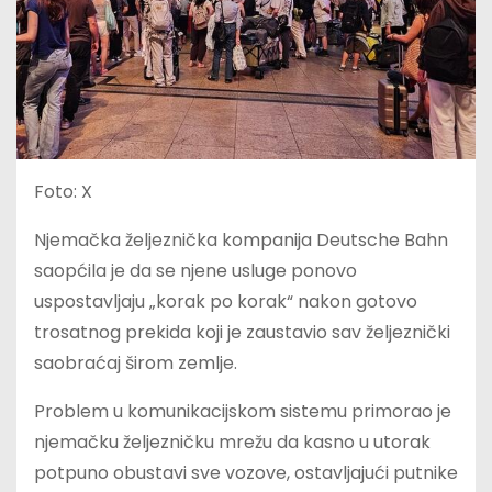
Foto: X
Njemačka željeznička kompanija Deutsche Bahn
saopćila je da se njene usluge ponovo
uspostavljaju „korak po korak“ nakon gotovo
trosatnog prekida koji je zaustavio sav željeznički
saobraćaj širom zemlje.
Problem u komunikacijskom sistemu primorao je
njemačku željezničku mrežu da kasno u utorak
potpuno obustavi sve vozove, ostavljajući putnike