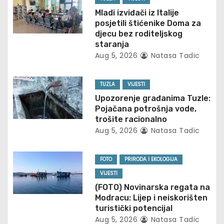
i
Mladi izviđači iz Italije
posjetili štićenike Doma za
g
djecu bez roditeljskog
staranja
a
Aug 5, 2026
Natasa Tadic
t
TUZLA
VIJESTI
i
Upozorenje građanima Tuzle:
Pojačana potrošnja vode,
o
trošite racionalno
Aug 5, 2026
Natasa Tadic
n
FOTO
PRIRODA I EKOLOGIJA
VIJESTI
(FOTO) Novinarska regata na
Modracu: Lijep i neiskorišten
turistički potencijal
Aug 5, 2026
Natasa Tadic