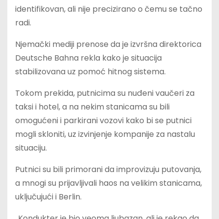
identifikovan, ali nije precizirano o čemu se tačno
radi.
Njemački mediji prenose da je izvršna direktorica
Deutsche Bahna rekla kako je situacija
stabilizovana uz pomoć hitnog sistema.
Tokom prekida, putnicima su nuđeni vaučeri za
taksi i hotel, a na nekim stanicama su bili
omogućeni i parkirani vozovi kako bi se putnici
mogli skloniti, uz izvinjenje kompanije za nastalu
situaciju.
Putnici su bili primorani da improvizuju putovanja,
a mnogi su prijavljivali haos na velikim stanicama,
uključujući i Berlin.
„Kondukter je bio veoma ljubazan, ali je rekao da