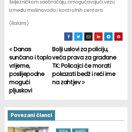
željezničkom saobraćaju, omogućavajući vezu
između mašinovođa i kontrolnih centara.
(Balans)
Danas
Bolji uslovi za policiju,
P
sunčano i toplo
veća prava za građane
o
vrijeme,
TK: Policajci će morati
poslijepodne
pokazati bedž i reći ime
s
mogući
na zahtjev
t
pljuskovi
n
a
Povezani članci
v
TUZLA
VIJESTI