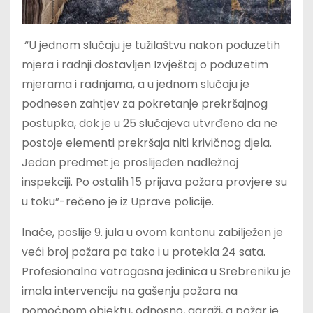
“U jednom slučaju je tužilaštvu nakon poduzetih
mjera i radnji dostavljen Izvještaj o poduzetim
mjerama i radnjama, a u jednom slučaju je
podnesen zahtjev za pokretanje prekršajnog
postupka, dok je u 25 slučajeva utvrđeno da ne
postoje elementi prekršaja niti krivičnog djela.
Jedan predmet je proslijeđen nadležnoj
inspekciji. Po ostalih 15 prijava požara provjere su
u toku”-rečeno je iz Uprave policije.
Inače, poslije 9. jula u ovom kantonu zabilježen je
veći broj požara pa tako i u protekla 24 sata.
Profesionalna vatrogasna jedinica u Srebreniku je
imala intervenciju na gašenju požara na
pomoćnom objektu, odnosno, garaži, a požar je