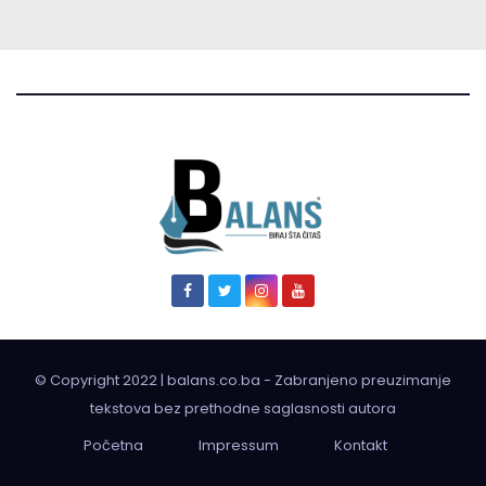
© Copyright 2022 | balans.co.ba - Zabranjeno preuzimanje
tekstova bez prethodne saglasnosti autora
Početna
Impressum
Kontakt