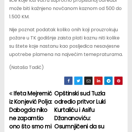
lice koje loži vatru suprotno propisanoj odredbi
može biti kažnjeno novčanom kaznom od 500 do
1.500 KM.
Nije poznat podatak koliko onih koji prouzrokuju
požare u TK godišnje zaista plati kaznu niti kolike
su štete koje nastanu kao posljedica nesavjesne
upotrebe plamena na najvećim temepraturama.
(Nataša Tadić)
Ifeta Mejremić
Opštinski sud Tuzla
P
iz Konjević Polja:
odredio pritvor Luki
o
Dabogda niko
Kurtaliću i Asifu
ne zapamtio
Džananoviću:
s
ono što smo mi
Osumnjičeni da su