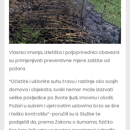
Vlasnici imanja, izletišta i poljoprirednici obavezni
su primjenjivati preventivne mjere zaštite od
požara.
“Očistite i uklonite suhu travu i rastinje oko svojih
domova i objekata, svaki nemar može izazvati
velike posljedice po živote ljudi, imovinu i okoliš.
Požari u sušnim i vjetrovitim uslovima brzo se šire
i teško kontrolišu”-poručili su iz Službe te
podsjetili da, prema Zakonu o šumama, fizičko