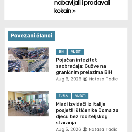
t
nabavljali i prodavali
kokain
n
a
v
Povezani članci
i
BIH
VIJESTI
g
Pojačan intezitet
saobraćaja: Gužve na
a
graničnim prelazima BiH
Aug 6, 2026
Natasa Tadic
t
TUZLA
VIJESTI
i
Mladi izviđači iz Italije
o
posjetili štićenike Doma za
djecu bez roditeljskog
n
staranja
Aug 5, 2026
Natasa Tadic