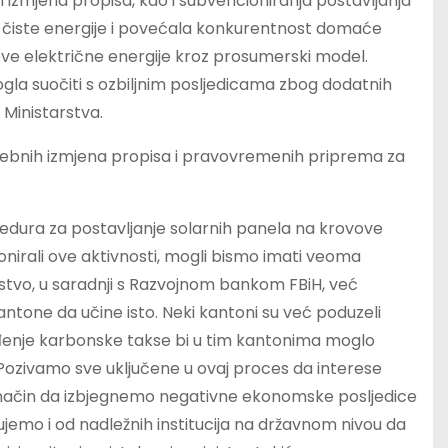
h izmjena propisa, kao i subvencioniranja postavljanja
oj čiste energije i povećala konkurentnost domaće
ove električne energije kroz prosumerski model.
ogla suočiti s ozbiljnim posljedicama zbog dodatnih
 Ministarstva.
trebnih izmjena propisa i pravovremenih priprema za
cedura za postavljanje solarnih panela na krovove
nirali ove aktivnosti, mogli bismo imati veoma
rstvo, u saradnji s Razvojnom bankom FBiH, već
kantone da učine isto. Neki kantoni su već poduzeli
ođenje karbonske takse bi u tim kantonima moglo
 Pozivamo sve uključene u ovaj proces da interese
ni način da izbjegnemo negativne ekonomske posljedice
emo i od nadležnih institucija na državnom nivou da