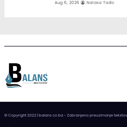
i
Aug 6, 2026
Natasa Tadic
o
n
© Copyright 2022 | balans.co.ba - Zabranjeno preuzimanje teksto