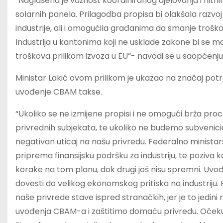
“Naglašena je važnost koordiniranog djelovanja i hitni
solarnih panela. Prilagodba propisa bi olakšala razv
industrije, ali i omogućila građanima da smanje trošk
Industrija u kantonima koji ne usklade zakone bi se m
troškova prilikom izvoza u EU”- navodi se u saopćenju
Ministar Lakić ovom prilikom je ukazao na značaj po
uvođenje CBAM takse.
“Ukoliko se ne izmijene propisi i ne omogući brža pro
privrednih subjekata, te ukoliko ne budemo subvenicio
negativan uticaj na našu privredu. Federalno minista
priprema finansijsku podršku za industriju, te poziva 
korake na tom planu, dok drugi još nisu spremni. Uv
dovesti do velikog ekonomskog pritiska na industriju.
naše privrede stave ispred stranačkih, jer je to jedi
uvođenja CBAM-a i zaštitimo domaću privredu. Očekuj