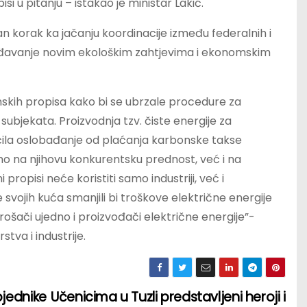
i u pitanju – istakao je ministar Lakić.
n korak ka jačanju koordinacije između federalnih i
gođavanje novim ekološkim zahtjevima i ekonomskim
skih propisa kako bi se ubrzale procedure za
ubjekata. Proizvodnja tzv. čiste energije za
ila oslobađanje od plaćanja karbonske takse
amo na njihovu konkurentsku prednost, već i na
ropisi neće koristiti samo industriji, već i
vojih kuća smanjili bi troškove električne energije
ošači ujedno i proizvođači električne energije”-
tva i industrije.
jednike
Učenicima u Tuzli predstavljeni heroji i