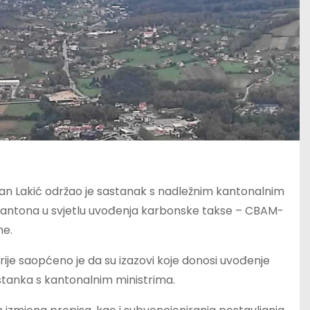
edran Lakić održao je sastanak s nadležnim kantonalnim
i kantona u svjetlu uvođenja karbonske takse – CBAM-
ne.
trije saopćeno je da su izazovi koje donosi uvođenje
stanka s kantonalnim ministrima.