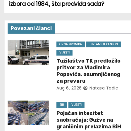
izbora od 1984., šta predviđa sada?
o
s
Povezani članci
t
n
CRNA HRONIKA
TUZLANSKI KANTON
VIJESTI
a
Tužilaštvo TK predložilo
pritvor za Vladimira
v
Popovića, osumnjičenog
za prevaru
i
Aug 6, 2026
Natasa Tadic
g
BIH
VIJESTI
a
Pojačan intezitet
t
saobraćaja: Gužve na
graničnim prelazima BiH