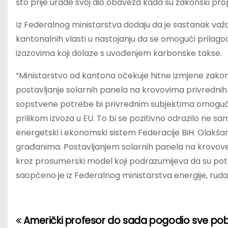
što prije urade svoj dio obaveza kada su zakonski propis
Iz Federalnog ministarstva dodaju da je sastanak važa
kantonalnih vlasti u nastojanju da se omogući prila
izazovima koji dolaze s uvođenjem karbonske takse.
“Ministarstvo od kantona očekuje hitne izmjene zakon
postavljanje solarnih panela na krovovima privrednih s
sopstvene potrebe bi privrednim subjektima omoguć
prilikom izvoza u EU. To bi se pozitivno odrazilo ne s
energetski i ekonomski sistem Federacije BiH. Olakšani p
građanima. Postavljanjem solarnih panela na krovove s
kroz prosumerski model koji podrazumijeva da su potr
saopćeno je iz Federalnog ministarstva energije, rudars
Američki profesor do sada pogodio sve pob
P