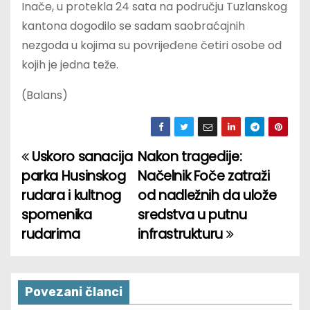
Inače, u protekla 24 sata na području Tuzlanskog
kantona dogodilo se sadam saobraćajnih
nezgoda u kojima su povrijeđene četiri osobe od
kojih je jedna teže.
(Balans)
Uskoro sanacija
Nakon tragedije:
P
parka Husinskog
Načelnik Foče zatraži
o
rudara i kultnog
od nadležnih da ulože
spomenika
sredstva u putnu
s
rudarima
infrastrukturu
t
n
Povezani članci
a