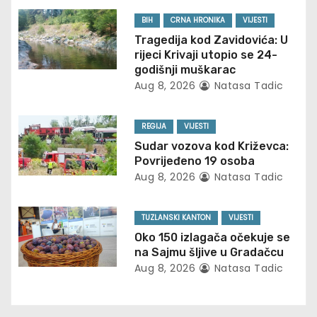
v
BIH
CRNA HRONIKA
VIJESTI
Tragedija kod Zavidovića: U
i
rijeci Krivaji utopio se 24-
godišnji muškarac
g
Aug 8, 2026
Natasa Tadic
a
REGIJA
VIJESTI
t
Sudar vozova kod Križevca:
Povrijeđeno 19 osoba
i
Aug 8, 2026
Natasa Tadic
o
TUZLANSKI KANTON
VIJESTI
n
Oko 150 izlagača očekuje se
na Sajmu šljive u Gradačcu
Aug 8, 2026
Natasa Tadic