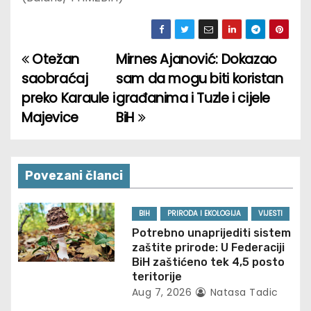
Otežan
Mirnes Ajanović: Dokazao
P
saobraćaj
sam da mogu biti koristan
o
preko Karaule i
građanima i Tuzle i cijele
Majevice
BiH
s
t
n
Povezani članci
a
BIH
PRIRODA I EKOLOGIJA
VIJESTI
v
Potrebno unaprijediti sistem
zaštite prirode: U Federaciji
i
BiH zaštićeno tek 4,5 posto
teritorije
g
Aug 7, 2026
Natasa Tadic