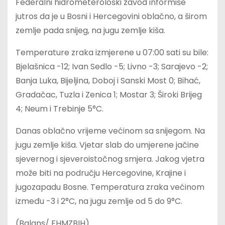
Federalni hidrometerološki zavod informiše
jutros da je u Bosni i Hercegovini oblačno, a širom
zemlje pada snijeg, na jugu zemlje kiša.
Temperature zraka izmjerene u 07:00 sati su bile:
Bjelašnica -12; Ivan Sedlo -5; Livno -3; Sarajevo -2;
Banja Luka, Bijeljina, Doboj i Sanski Most 0; Bihać,
Gradačac, Tuzla i Zenica 1; Mostar 3; Široki Brijeg
4; Neum i Trebinje 5°C.
Danas oblačno vrijeme većinom sa snijegom. Na
jugu zemlje kiša. Vjetar slab do umjerene jačine
sjevernog i sjeveroistočnog smjera. Jakog vjetra
može biti na području Hercegovine, Krajine i
jugozapadu Bosne. Temperatura zraka većinom
između -3 i 2°C, na jugu zemlje od 5 do 9°C.
(Balans/ FHMZBIH)