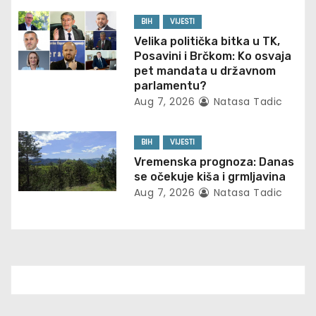
a
BIH
VIJESTI
t
Velika politička bitka u TK,
Posavini i Brčkom: Ko osvaja
i
pet mandata u državnom
parlamentu?
o
Aug 7, 2026
Natasa Tadic
n
BIH
VIJESTI
Vremenska prognoza: Danas
se očekuje kiša i grmljavina
Aug 7, 2026
Natasa Tadic