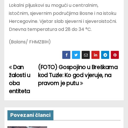
Lokalni pljuskovi su mogući u centralnim,
istočnim, sjevernim područjima Bosne i na istoku
Hercegovine. Vjetar slab sjeverni i sjeveroistočni.
Dnevna temperatura od 28 do 34 °C.
(Balans/ FHMZBIH)
Dan
(FOTO) Gospojino u Breškama
P
žalosti u
kod Tuzle: Ko god vjeruje, na
o
oba
pravom je putu
entiteta
s
t
n
Povezani članci