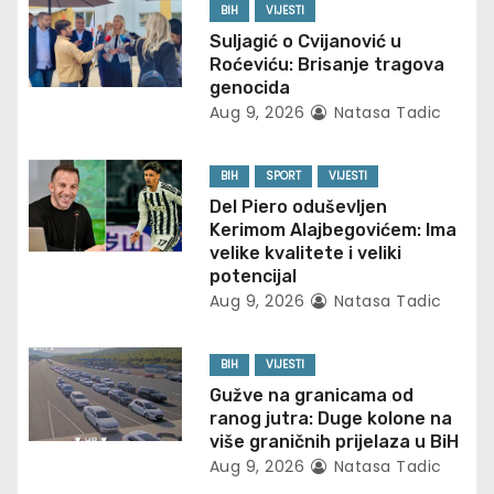
a
BIH
VIJESTI
v
Suljagić o Cvijanović u
Roćeviću: Brisanje tragova
i
genocida
Aug 9, 2026
Natasa Tadic
g
BIH
SPORT
VIJESTI
a
Del Piero oduševljen
t
Kerimom Alajbegovićem: Ima
velike kvalitete i veliki
i
potencijal
Aug 9, 2026
Natasa Tadic
o
n
BIH
VIJESTI
Gužve na granicama od
ranog jutra: Duge kolone na
više graničnih prijelaza u BiH
Aug 9, 2026
Natasa Tadic