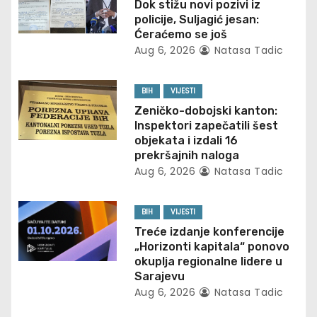
Dok stižu novi pozivi iz
i
policije, Suljagić jesan:
Ćeraćemo se još
g
Aug 6, 2026
Natasa Tadic
a
BIH
VIJESTI
t
Zeničko-dobojski kanton:
Inspektori zapečatili šest
i
objekata i izdali 16
prekršajnih naloga
o
Aug 6, 2026
Natasa Tadic
n
BIH
VIJESTI
Treće izdanje konferencije
„Horizonti kapitala“ ponovo
okuplja regionalne lidere u
Sarajevu
Aug 6, 2026
Natasa Tadic