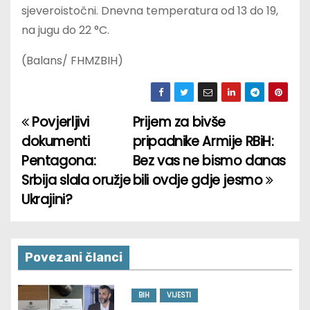
sjeveroistočni. Dnevna temperatura od 13 do 19,
na jugu do 22 °C.
(Balans/ FHMZBIH)
Povjerljivi
Prijem za bivše
P
dokumenti
pripadnike Armije RBiH:
o
Pentagona:
Bez vas ne bismo danas
Srbija slala oružje
bili ovdje gdje jesmo
s
Ukrajini?
t
n
Povezani članci
a
v
BIH
VIJESTI