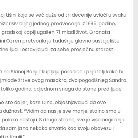
j tišini koja se već duže od tri decenije uvlači u svaku
izbrisiv biljeg jednog predvečerja iz 1995. godine,
a gradskoj Kapiji ugašen 71 mladi život. Granata
ni Ozren pretvorila je tadašnje glavno sastajalište
tine ljudi i ostavljajući iza sebe prosječnu starost
na Slanoj Banji okupljaju porodice i prijatelji kako bi
c najmlađe žrtve ovog masakra, dvoipogodišnjeg Sandra.
n toliko godina, odjednom snaga da stane pred ljude.
o što dalje”, kaže Dino, objašnjavajući da ovo
a dužnost. “Vidim da nas je sve manje, stalno smo u
i polako nestaju. S druge strane, sve je više negiranja
 da sam ja to nekako shvatio kao svoju obavezu i
i o Kapiji.”