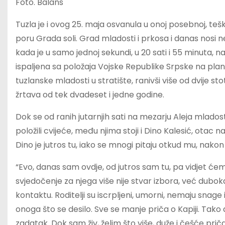
Foto. Balans
Tuzla je i ovog 25. maja osvanula u onoj posebnoj, teško
poru Grada soli. Grad mladosti i prkosa i danas nosi ne
kada je u samo jednoj sekundi, u 20 sati i 55 minuta, n
ispaljena sa položaja Vojske Republike Srpske na plani
tuzlanske mladosti u stratište, ranivši više od dvije sto
žrtava od tek dvadeset i jedne godine.
Dok se od ranih jutarnjih sati na mezarju Aleja mladosti 
položili cvijeće, među njima stoji i Dino Kalesić, ota
Dino je jutros tu, iako se mnogi pitaju otkud mu, nako
“Evo, danas sam ovdje, od jutros sam tu, pa vidjet ćem
svjedočenje za njega više nije stvar izbora, već dubok
kontaktu. Roditelji su iscrpljeni, umorni, nemaju snage 
onoga što se desilo. Sve se manje priča o Kapiji. Tako
zadatak. Dok sam živ, želim što više, duže i češće pričat