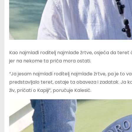
Kao najmlađi roditelj najmlađe žrtve, osjeća da teret 
jer na nekome ta priča mora ostati.
“Ja jesam najmlađi roditelj najmlađe žrtve, pa je to va
predstavljalo teret, ostaje ta obaveza i zadatak. Ja 
živ, pričati o Kapiji”, poručuje Kalesić.