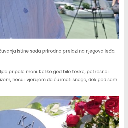
čuvanja istine sada prirodno prelazi na njegova leđa,
ljda pripalo meni. Koliko god bilo teško, potresno i
kažem, hoću i vjerujem da ću imati snage, dok god sam