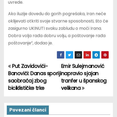
uvrede.
Ako iluzije dovedu do gorih pogrešaka, Iran neće
oklijevati otkriti svoje stvarne sposobnosti, što će
zasigurno UKINUTI svaku zabludu o moći Irana.
Dobra volja rađa dobru volju, a poštovanje rađa
poštovanje”, dodao je.
Put Zavidovići-
Emir Sulejmanović
P
Banovići: Danas sporiji
napravio sjajan
o
saobraćaj zbog
tranfer u španskog
biciklističke trke
velikana
s
t
n
Povezani članci