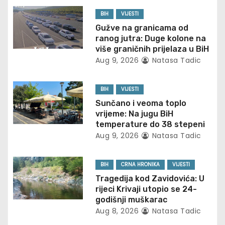
a
BIH
VIJESTI
v
Gužve na granicama od
ranog jutra: Duge kolone na
i
više graničnih prijelaza u BiH
Aug 9, 2026
Natasa Tadic
g
BIH
VIJESTI
a
Sunčano i veoma toplo
t
vrijeme: Na jugu BiH
temperature do 38 stepeni
i
Aug 9, 2026
Natasa Tadic
o
BIH
CRNA HRONIKA
VIJESTI
n
Tragedija kod Zavidovića: U
rijeci Krivaji utopio se 24-
godišnji muškarac
Aug 8, 2026
Natasa Tadic