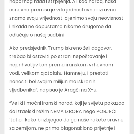
napornog rada i strpljenja. Ali kao narod, naša
osnovna premisa je vrlo jednostavna i izravna:
znamo svoju vrijednost, cijenimo svoju neovisnost
i nikada ne dopuštamo nikome drugome da
odlučuje o našoj sudbini.
Ako predsjednik Trump iskreno želi dogovor,
trebao bi ostaviti po strani nepoštovanje i
neprihvatljiv ton prema iranskom vrhovnom
vođi, velikom ajatolahu Hamneiju, i prestati
nanositi bol svojim milijunima iskrenih
sljedbenika”, napisao je Aragči na X-u.
“Veliki i moćni iranski narod, koji je svijetu pokazao
da izraelski režim NEMA IZBORA nego POBJEĆI
‘tatici’ kako bi izbjegao da ga naše rakete sravne
sa zemljom, ne prima blagonaklono prijetnje i