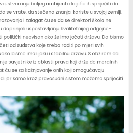
va, stvaranju boljeg ambijenta koji će ih spriječiti da
da se vrate, da stečena znanja, koriste u svojoj zemlji.
zovanja i zalagat ću se da se direktori škola ne
doprinijeli uspostavljanju kvalitetnijeg odgojno-
politički neovisan ako želimo jačati državu. Da bismo
ti od sudstva koje treba raditi po mjeri svih
ko bismo imali jaku i stabilnu državu. S obzirom da
nije savjetnike iz oblasti prava koji drže do moralnih
gat ću se za kažnjavanje onih koji omogućavaju
i jer samo kroz pravosudni sistem možemo spriječiti