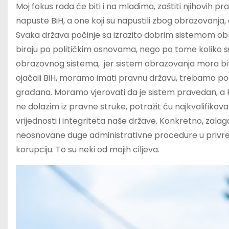
Moj fokus rada će biti i na mladima, zaštiti njihovih pra
napuste BiH, a one koji su napustili zbog obrazovanja, 
Svaka država počinje sa izrazito dobrim sistemom obra
biraju po političkim osnovama, nego po tome koliko su 
obrazovnog sistema, jer sistem obrazovanja mora biti 
ojačali BiH, moramo imati pravnu državu, trebamo poče
građana. Moramo vjerovati da je sistem pravedan, a ka
ne dolazim iz pravne struke, potražit ću najkvalifikova
vrijednosti i integriteta naše države. Konkretno, zala
neosnovane duge administrativne procedure u privred
korupciju. To su neki od mojih ciljeva.