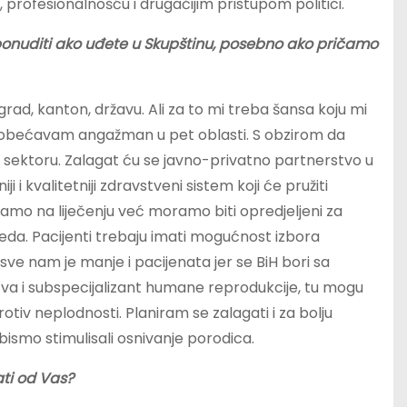
profesionalnošću i drugačijim pristupom politici.
ponuditi ako uđete u Skupštinu, posebno ako pričamo
rad, kanton, državu. Ali za to mi treba šansa koju mi
obećavam angažman u pet oblasti. S obzirom da
 sektoru. Zalagat ću se javno-privatno partnerstvo u
 i kvalitetniji zdravstveni sistem koji će pružiti
samo na liječenju već moramo biti opredjeljeni za
eda. Pacijenti trebaju imati mogućnost izbora
sve nam je manje i pacijenata jer se BiH bori sa
stva i subspecijalizant humane reprodukcije, tu mogu
rotiv neplodnosti. Planiram se zalagati i za bolju
ismo stimulisali osnivanje porodica.
ti od Vas?