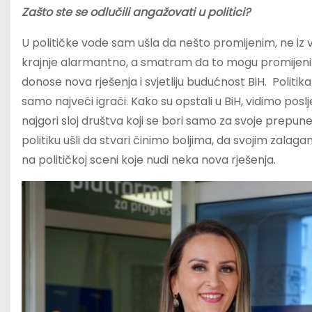
Zašto ste se odlučili angažovati u politici?
U političke vode sam ušla da nešto promijenim, ne iz vla
krajnje alarmantno, a smatram da to mogu promijeniti 
donose nova rješenja i svjetliju budućnost BiH. Politika 
samo najveći igrači. Kako su opstali u BiH, vidimo poslj
najgori sloj društva koji se bori samo za svoje prepu
politiku ušli da stvari činimo boljima, da svojim zal
na političkoj sceni koje nudi neka nova rješenja.