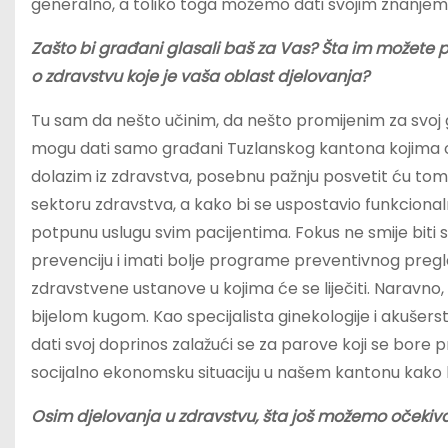
generalno, a toliko toga možemo dati svojim znanjem, 
Zašto bi građani glasali baš za Vas? Šta im možete 
o zdravstvu koje je vaša oblast djelovanja?
Tu sam da nešto učinim, da nešto promijenim za svoj g
mogu dati samo građani Tuzlanskog kantona kojima 
dolazim iz zdravstva, posebnu pažnju posvetit ću tom
sektoru zdravstva, a kako bi se uspostavio funkcionalniji
potpunu uslugu svim pacijentima. Fokus ne smije biti 
prevenciju i imati bolje programe preventivnog pregl
zdravstvene ustanove u kojima će se liječiti. Naravno, 
bijelom kugom. Kao specijalista ginekologije i akušer
dati svoj doprinos zalažući se za parove koji se bore p
socijalno ekonomsku situaciju u našem kantonu kako b
Osim djelovanja u zdravstvu, šta još možemo očekiva