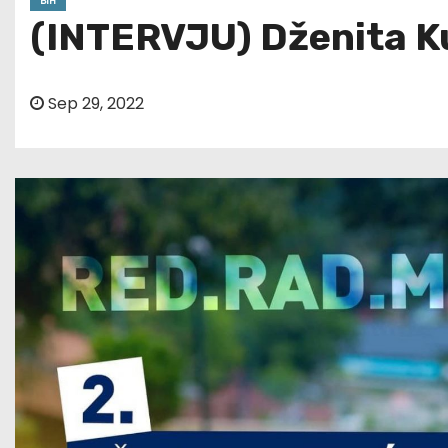
BIH
(INTERVJU) Dženita Kur
Sep 29, 2022