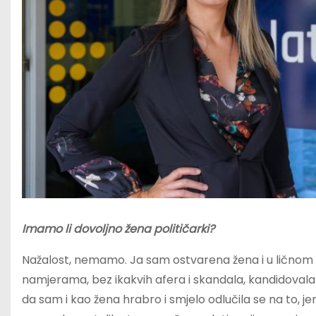
Imamo li dovoljno žena političarki?
Nažalost, nemamo. Ja sam ostvarena žena i u ličnom i
namjerama, bez ikakvih afera i skandala, kandidovala
da sam i kao žena hrabro i smjelo odlučila se na to, je