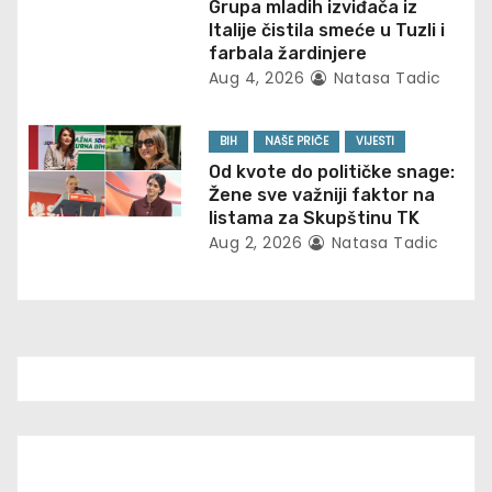
Grupa mladih izviđača iz
n
Italije čistila smeće u Tuzli i
farbala žardinjere
Aug 4, 2026
Natasa Tadic
BIH
NAŠE PRIČE
VIJESTI
Od kvote do političke snage:
Žene sve važniji faktor na
listama za Skupštinu TK
Aug 2, 2026
Natasa Tadic