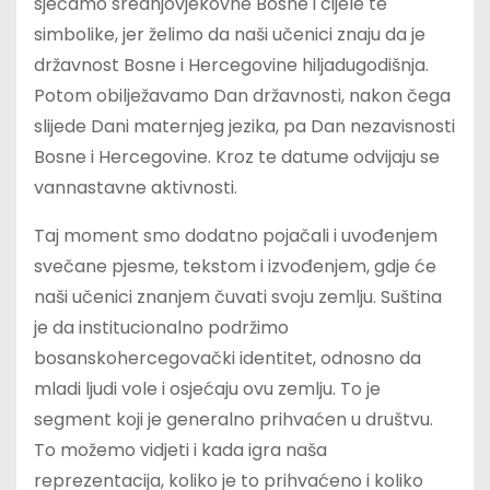
sjećamo srednjovjekovne Bosne i cijele te
simbolike, jer želimo da naši učenici znaju da je
državnost Bosne i Hercegovine hiljadugodišnja.
Potom obilježavamo Dan državnosti, nakon čega
slijede Dani maternjeg jezika, pa Dan nezavisnosti
Bosne i Hercegovine. Kroz te datume odvijaju se
vannastavne aktivnosti.
Taj moment smo dodatno pojačali i uvođenjem
svečane pjesme, tekstom i izvođenjem, gdje će
naši učenici znanjem čuvati svoju zemlju. Suština
je da institucionalno podržimo
bosanskohercegovački identitet, odnosno da
mladi ljudi vole i osjećaju ovu zemlju. To je
segment koji je generalno prihvaćen u društvu.
To možemo vidjeti i kada igra naša
reprezentacija, koliko je to prihvaćeno i koliko