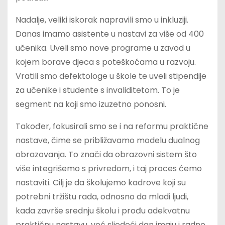
Nadalje, veliki iskorak napravili smo u inkluziji.
Danas imamo asistente u nastavi za više od 400
učenika. Uveli smo nove programe u zavod u
kojem borave djeca s poteškoćama u razvoju.
Vratili smo defektologe u škole te uveli stipendije
za učenike i studente s invaliditetom. To je
segment na koji smo izuzetno ponosni.
Također, fokusirali smo se i na reformu praktične
nastave, čime se približavamo modelu dualnog
obrazovanja. To znači da obrazovni sistem što
više integrišemo s privredom, i taj proces ćemo
nastaviti. Cilj je da školujemo kadrove koji su
potrebni tržištu rada, odnosno da mladi ljudi,
kada završe srednju školu i prođu adekvatnu
praktičnu nastavu, već sljedeći dan imaju i radno