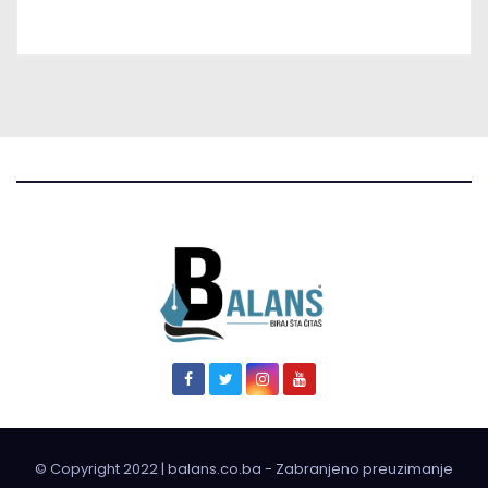
© Copyright 2022 | balans.co.ba - Zabranjeno preuzimanje