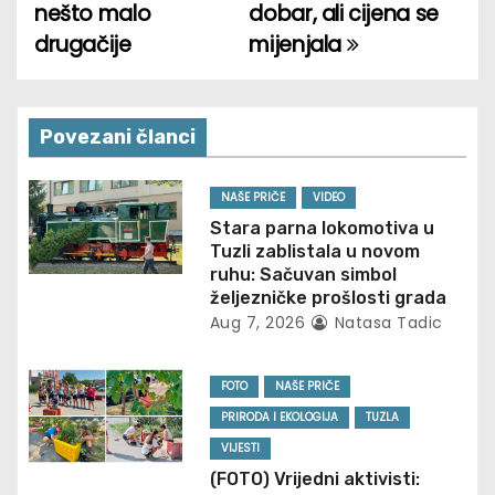
nešto malo
dobar, ali cijena se
s
drugačije
mijenjala
t
n
Povezani članci
a
v
NAŠE PRIČE
VIDEO
Stara parna lokomotiva u
i
Tuzli zablistala u novom
ruhu: Sačuvan simbol
g
željezničke prošlosti grada
Aug 7, 2026
Natasa Tadic
a
t
FOTO
NAŠE PRIČE
PRIRODA I EKOLOGIJA
TUZLA
i
VIJESTI
o
(FOTO) Vrijedni aktivisti: