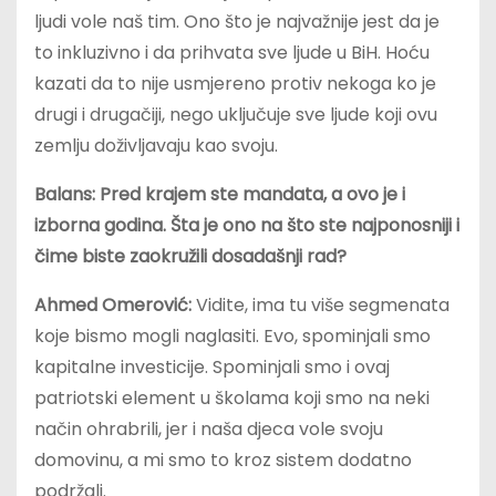
ljudi vole naš tim. Ono što je najvažnije jest da je
to inkluzivno i da prihvata sve ljude u BiH. Hoću
kazati da to nije usmjereno protiv nekoga ko je
drugi i drugačiji, nego uključuje sve ljude koji ovu
zemlju doživljavaju kao svoju.
Balans: Pred krajem ste mandata, a ovo je i
izborna godina. Šta je ono na što ste najponosniji i
čime biste zaokružili dosadašnji rad?
Ahmed Omerović:
Vidite, ima tu više segmenata
koje bismo mogli naglasiti. Evo, spominjali smo
kapitalne investicije. Spominjali smo i ovaj
patriotski element u školama koji smo na neki
način ohrabrili, jer i naša djeca vole svoju
domovinu, a mi smo to kroz sistem dodatno
podržali.