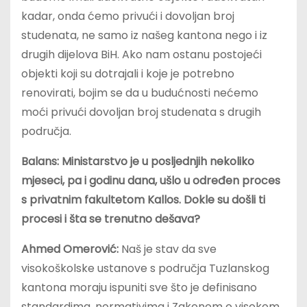
kadar, onda ćemo privući i dovoljan broj
studenata, ne samo iz našeg kantona nego i iz
drugih dijelova BiH. Ako nam ostanu postojeći
objekti koji su dotrajali i koje je potrebno
renovirati, bojim se da u budućnosti nećemo
moći privući dovoljan broj studenata s drugih
područja.
Balans: Ministarstvo je u posljednjih nekoliko
mjeseci, pa i godinu dana, ušlo u određen proces
s privatnim fakultetom Kallos. Dokle su došli ti
procesi i šta se trenutno dešava?
Ahmed Omerović:
Naš je stav da sve
visokoškolske ustanove s područja Tuzlanskog
kantona moraju ispuniti sve što je definisano
standardima, normativima i Zakonom o visokom