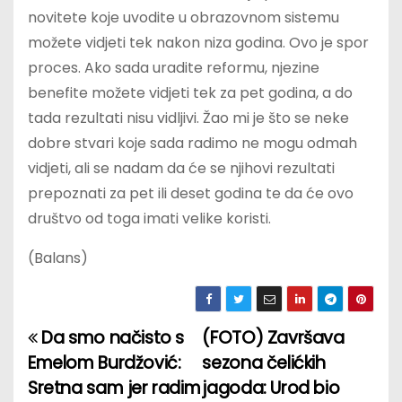
novitete koje uvodite u obrazovnom sistemu
možete vidjeti tek nakon niza godina. Ovo je spor
proces. Ako sada uradite reformu, njezine
benefite možete vidjeti tek za pet godina, a do
tada rezultati nisu vidljivi. Žao mi je što se neke
dobre stvari koje sada radimo ne mogu odmah
vidjeti, ali se nadam da će se njihovi rezultati
prepoznati za pet ili deset godina te da će ovo
društvo od toga imati velike koristi.
(Balans)
Da smo načisto s
(FOTO) Završava
P
Emelom Burdžović:
sezona čelićkih
o
Sretna sam jer radim
jagoda: Urod bio