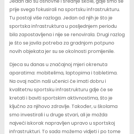
Jedan dio su osnovne i srednje škole, gdje smo se
prije svega fokusirali na sportsku infrastrukturu.
Tu postoji više razloga. Jedan od njih je što je
sportska infrastruktura u posljednjem periodu
bila zapostavljena i nije se renovirala. Drugi razlog
je što se javila potreba za gradnjom potpuno
novih objekata jer su se okolnosti promijenile.
Djeca su danas u značajnoj mjeri okrenuta
aparatima: mobitelima, laptopima i tabletima.
Na ovaj način naši učenici će imati dobru i
kvalitetnu sportsku infrastrukturu gdje će se
kretati i baviti sportskim aktivnostima, što je
ključno za njihovo zdravlje. Također, u školama
smo investirali i u druge stvari, ali je možda
najveći iskorak napravljen upravo u sportskoj
infrastrukturi. To sada možemo vidjeti i po tome