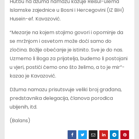
Hutbu na džuma namazu kazuje Reisul-ulema
Islamske zajednice u Bosni i Hercegovini (IZ BiH)
Husein-ef. Kavazović.
“Mezarje na kojem stojimo govori i opominje da
se mržnjom i osvetom može doći samo do
zločina. Božije obećanje je istinito. Sve je do nas.
Uzmemo li Boga za prijatelja, budemo li postojani
u vjeri, postići ćemo ono što želimo, a to je mir”-
kazao je Kavazović.
Džuma namazu prisutsvuje veliki broj građana,
predstavnika delegacija, članova porodica
ubijenih, itd.
(Balans)