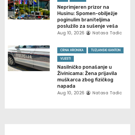
t
Neprimjeren prizor na
i
Husinu: Spomen-obilježje
poginulim braniteljima
o
poslužilo za sušenje veša
Aug 10, 2026
Natasa Tadic
n
CRNA HRONIKA
TUZLANSKI KANTON
VIJESTI
Nasilničko ponašanje u
Živinicama: Žena prijavila
muškarca zbog fizičkog
napada
Aug 10, 2026
Natasa Tadic