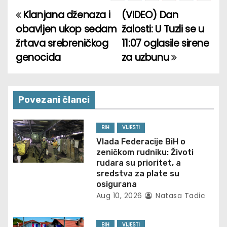
Klanjana dženaza i
(VIDEO) Dan
P
obavljen ukop sedam
žalosti: U Tuzli se u
o
žrtava srebreničkog
11:07 oglasile sirene
genocida
za uzbunu
s
t
n
Povezani članci
a
BIH
VIJESTI
v
Vlada Federacije BiH o
zeničkom rudniku: Životi
i
rudara su prioritet, a
sredstva za plate su
g
osigurana
Aug 10, 2026
Natasa Tadic
a
BIH
VIJESTI