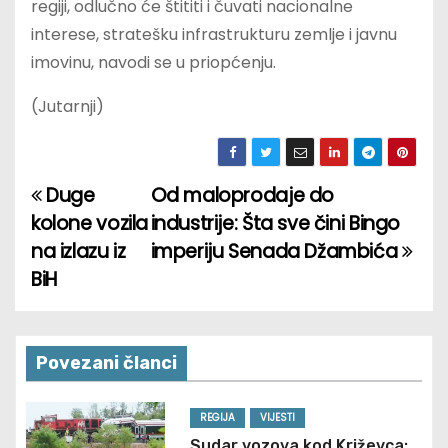
regiji, odlučno će štititi i čuvati nacionalne
interese, stratešku infrastrukturu zemlje i javnu
imovinu, navodi se u priopćenju.
(Jutarnji)
Duge
Od maloprodaje do
P
kolone vozila
industrije: Šta sve čini Bingo
o
na izlazu iz
imperiju Senada Džambića
BiH
s
t
n
Povezani članci
a
REGIJA
VIJESTI
Sudar vozova kod Križevca: