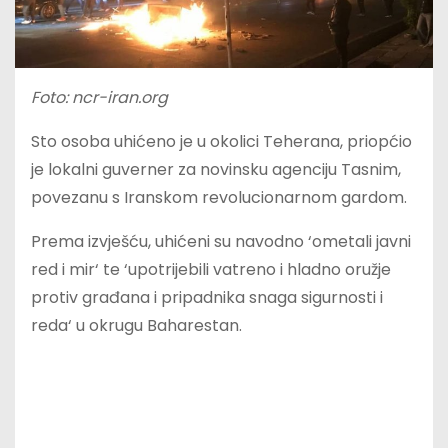
Foto: ncr-iran.org
Sto osoba uhićeno je u okolici Teherana, priopćio
je lokalni guverner za novinsku agenciju Tasnim,
povezanu s Iranskom revolucionarnom gardom.
Prema izvješću, uhićeni su navodno ‘ometali javni
red i mir‘ te ‘upotrijebili vatreno i hladno oružje
protiv građana i pripadnika snaga sigurnosti i
reda‘ u okrugu Baharestan.