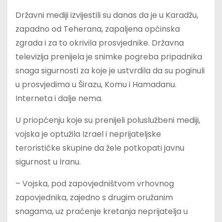
Državni mediji izvijestili su danas da je u Karadžu,
zapadno od Teherana, zapaljena općinska
zgrada i za to okrivila prosvjednike. Državna
televizija prenijela je snimke pogreba pripadnika
snaga sigurnosti za koje je ustvrdila da su poginuli
u prosvjedima u Širazu, Komu i Hamadanu.
Interneta i dalje nema.
U priopćenju koje su prenijeli poluslužbeni mediji,
vojska je optužila Izrael i neprijateljske
terorističke skupine da žele potkopati javnu
sigurnost u Iranu.
– Vojska, pod zapovjedništvom vrhovnog
zapovjednika, zajedno s drugim oružanim
snagama, uz praćenje kretanja neprijatelja u