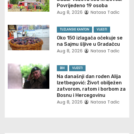
v
Povrijeđeno 19 osoba
i
Aug 8, 2026
Natasa Tadic
g
TUZLANSKI KANTON
VIJESTI
a
Oko 150 izlagača očekuje se
na Sajmu šljive u Gradačcu
t
Aug 8, 2026
Natasa Tadic
i
BIH
VIJESTI
o
Na današnji dan rođen Alija
Izetbegović: Život obilježen
n
zatvorom, ratom i borbom za
Bosnu i Hercegovinu
Aug 8, 2026
Natasa Tadic