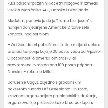
kući održani “pozitivni početni razgovori” između
visokih zvaničnika SAD, Danske i Grenlanda.
Međutim, ponovio je da je Trump bio “jasan” u
namjeri da Sjedinjene Američke Države žele
kontrolu nad ostrvom.
– Oni žele da mi potrošimo stotine milijardi dolara
braneći teritoriju koja je 25 posto veća od Aljaske,
u potpunosti o američkom trošku, ali
istovremeno tvrde da ona 100 posto pripada
Danskoj – rekao je Miller.
Udruženje Uagut, zajedno s građanskim
pokretom “Hands Off Greenland” i Inuitom,
krovnom organizacijom grenlandskih udruženja,
organizovalo je proteste kako bi se poklopili s