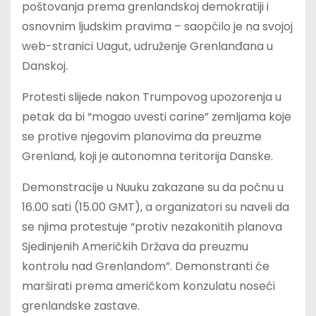
poštovanja prema grenlandskoj demokratiji i
osnovnim ljudskim pravima – saopćilo je na svojoj
web-stranici Uagut, udruženje Grenlanđana u
Danskoj.
Protesti slijede nakon Trumpovog upozorenja u
petak da bi “mogao uvesti carine” zemljama koje
se protive njegovim planovima da preuzme
Grenland, koji je autonomna teritorija Danske.
Demonstracije u Nuuku zakazane su da počnu u
16.00 sati (15.00 GMT), a organizatori su naveli da
se njima protestuje “protiv nezakonitih planova
Sjedinjenih Američkih Država da preuzmu
kontrolu nad Grenlandom”. Demonstranti će
marširati prema američkom konzulatu noseći
grenlandske zastave.