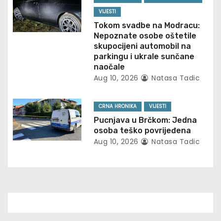
o
VIJESTI
Tokom svadbe na Modracu:
n
Nepoznate osobe oštetile
skupocijeni automobil na
parkingu i ukrale sunčane
naočale
Aug 10, 2026
Natasa Tadic
CRNA HRONIKA
VIJESTI
Pucnjava u Brčkom: Jedna
osoba teško povrijeđena
Aug 10, 2026
Natasa Tadic