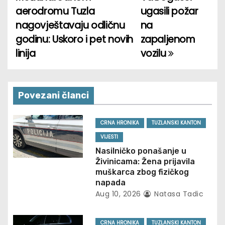
o
aerodromu Tuzla
ugasili požar
nagovještavaju odličnu
na
s
godinu: Uskoro i pet novih
zapaljenom
t
linija
vozilu
n
a
Povezani članci
v
CRNA HRONIKA
TUZLANSKI KANTON
i
VIJESTI
g
Nasilničko ponašanje u
Živinicama: Žena prijavila
a
muškarca zbog fizičkog
napada
t
Aug 10, 2026
Natasa Tadic
i
CRNA HRONIKA
TUZLANSKI KANTON