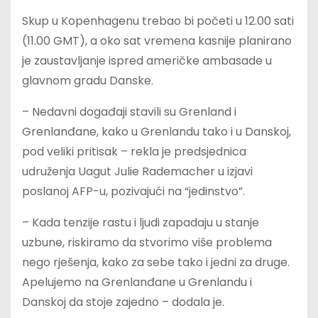
Skup u Kopenhagenu trebao bi početi u 12.00 sati
(11.00 GMT), a oko sat vremena kasnije planirano
je zaustavljanje ispred američke ambasade u
glavnom gradu Danske.
– Nedavni događaji stavili su Grenland i
Grenlanđane, kako u Grenlandu tako i u Danskoj,
pod veliki pritisak – rekla je predsjednica
udruženja Uagut Julie Rademacher u izjavi
poslanoj AFP-u, pozivajući na “jedinstvo”.
– Kada tenzije rastu i ljudi zapadaju u stanje
uzbune, riskiramo da stvorimo više problema
nego rješenja, kako za sebe tako i jedni za druge.
Apelujemo na Grenlanđane u Grenlandu i
Danskoj da stoje zajedno – dodala je.