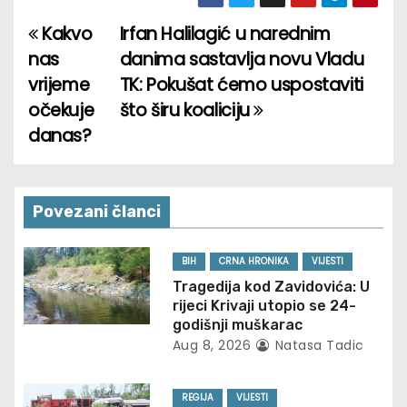
Kakvo
Irfan Halilagić u narednim
P
nas
danima sastavlja novu Vladu
o
vrijeme
TK: Pokušat ćemo uspostaviti
očekuje
što širu koaliciju
s
danas?
t
n
Povezani članci
a
v
BIH
CRNA HRONIKA
VIJESTI
Tragedija kod Zavidovića: U
i
rijeci Krivaji utopio se 24-
godišnji muškarac
g
Aug 8, 2026
Natasa Tadic
a
REGIJA
VIJESTI