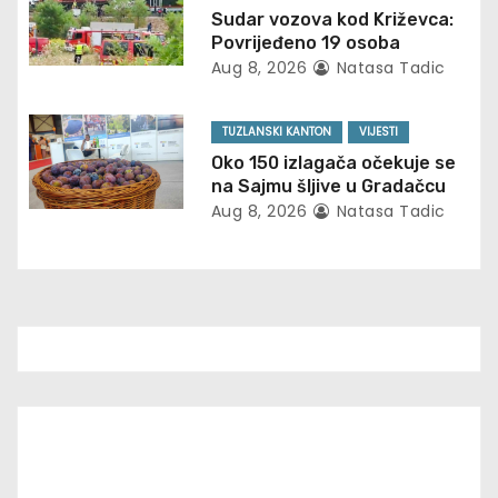
t
Sudar vozova kod Križevca:
Povrijeđeno 19 osoba
i
Aug 8, 2026
Natasa Tadic
o
TUZLANSKI KANTON
VIJESTI
n
Oko 150 izlagača očekuje se
na Sajmu šljive u Gradačcu
Aug 8, 2026
Natasa Tadic