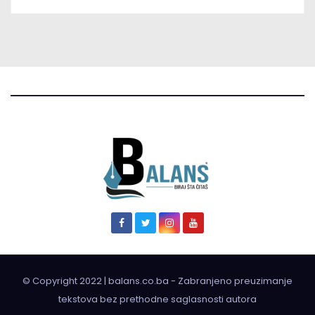
© Copyright 2022 | balans.co.ba - Zabranjeno preuzimanje
tekstova bez prethodne saglasnosti autora