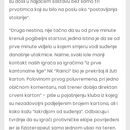
su došli u najjačem sastavu bez samo tri
prvotimca koji su bilo na poslu oko “postavljanja
stolarije”.
“Druga nestina, nije tačno da su od prve minute
krenuli pogibeljni startovi, jedina istina je da se od
prve minute vidjelo u kojem smjeru vodi suđenje
današnje utakmice. Naime, svaki iole manji
kontakt naših igrača sa igračima “iz prve
kantonalne lige” NK “Rainci” bio je prekršaj ili žuti
karton. Polovinom prvog poluvremena, pri jedno
običnom komentaru, naš trener dobija direktan
crveni karton” – piše u pojašnjenju kluba iz kojeg
su nezadovoljni podijeljenim brojem kartona, ali i
kako kažu “lakrdijom od suđenja”. Odbacuju i
tvrdnje da su igrači protivničke ekipe povrijeđeni
jer je fizioterapeut samo jednom ušao na teren.