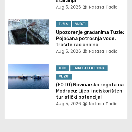
staranja
g
Aug 5, 2026
Natasa Tadic
a
TUZLA
VIJESTI
t
Upozorenje građanima Tuzle:
Pojačana potrošnja vode,
i
trošite racionalno
Aug 5, 2026
Natasa Tadic
o
n
FOTO
PRIRODA I EKOLOGIJA
VIJESTI
(FOTO) Novinarska regata na
Modracu: Lijep i neiskorišten
turistički potencijal
Aug 5, 2026
Natasa Tadic