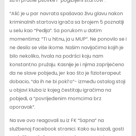
su ih pratile psovke i “pogibljeni startovi”.
“Alić je u par navrata spašavao živu glavu nakon
kriminalnih startova igrača sa brojem 5 poznatiji
u selu kao “Pedija”. Sa porukom u datim
momentima: “Ti u hitnu, ja u MUP”. Ne ponovilo se i
ne desilo se više ikome. Našim navijačima kojih je
bilo nekoliko, hvala na podršci koju nam
konstantno pružaju. Kasnije je i njima zaprijećeno
da ne slave pobjedu, jer kao što je fizioterapeut
dobacio, “da ih ne bi pokl’o”- između ostalog stoji
u objavi kluba iz kojeg čestitaju igračima na
pobjedi, a “povrijeđenim momcima brz
oporavak”.
Na sve ovo reagovali su iz FK “Sapna” na
službenoj Facebook stranici. Kako su kazali, gosti