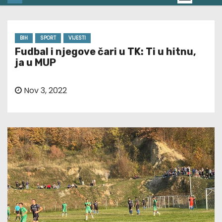
BIH
SPORT
VIJESTI
Fudbal i njegove čari u TK: Ti u hitnu,
ja u MUP
Nov 3, 2022