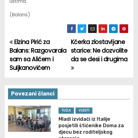
ustima.
(Balans)
Elzina Pirić za
Kćerka zlostavljane
P
Balans: Razgovarala
starice: Ne dozvolite
o
sam sa Alićem i
da se desi i drugima
Suljkanovićem
s
t
n
Povezani članci
a
TUZLA
VIJESTI
v
Mladi izviđači iz Italije
posjetili štićenike Doma za
i
djecu bez roditeljskog