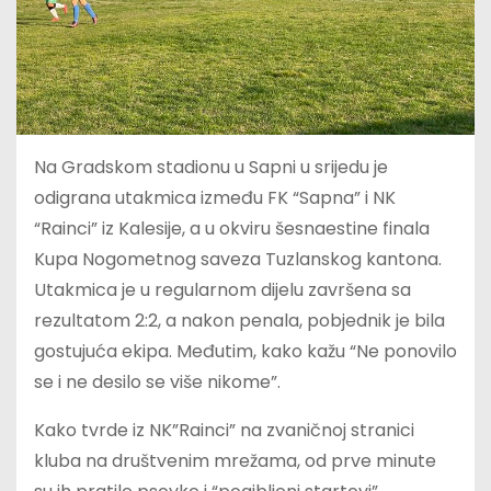
Na Gradskom stadionu u Sapni u srijedu je
odigrana utakmica između FK “Sapna” i NK
“Rainci” iz Kalesije, a u okviru šesnaestine finala
Kupa Nogometnog saveza Tuzlanskog kantona.
Utakmica je u regularnom dijelu završena sa
rezultatom 2:2, a nakon penala, pobjednik je bila
gostujuća ekipa. Međutim, kako kažu “Ne ponovilo
se i ne desilo se više nikome”.
Kako tvrde iz NK”Rainci” na zvaničnoj stranici
kluba na društvenim mrežama, od prve minute