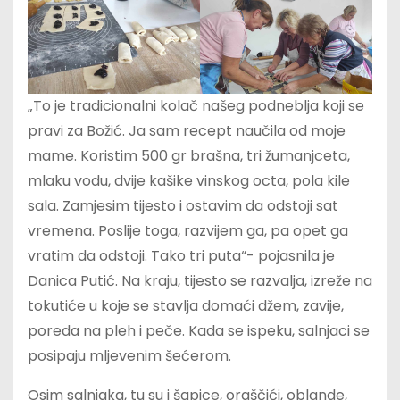
„To je tradicionalni kolač našeg podneblja koji se
pravi za Božić. Ja sam recept naučila od moje
mame. Koristim 500 gr brašna, tri žumanjceta,
mlaku vodu, dvije kašike vinskog octa, pola kile
sala. Zamjesim tijesto i ostavim da odstoji sat
vremena. Poslije toga, razvijem ga, pa opet ga
vratim da odstoji. Tako tri puta“- pojasnila je
Danica Putić. Na kraju, tijesto se razvalja, izreže na
tokutiće u koje se stavlja domaći džem, zavije,
poreda na pleh i peče. Kada se ispeku, salnjaci se
posipaju mljevenim šećerom.
Osim salnjaka, tu su i šapice, oraščići, oblande,