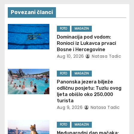
t
n
Povezani članci
a
FOTO
MAGAZIN
v
Dominacija pod vodom:
Ronioci iz Lukavca prvaci
i
Bosne i Hercegovine
Aug 10, 2026
Natasa Tadic
g
FOTO
MAGAZIN
a
Panonska jezera bilježe
t
odličnu posjetu: Tuzlu ovog
ljeta obišlo oko 250.000
i
turista
Aug 9, 2026
Natasa Tadic
o
n
FOTO
MAGAZIN
Međunarodni dan mačaka: