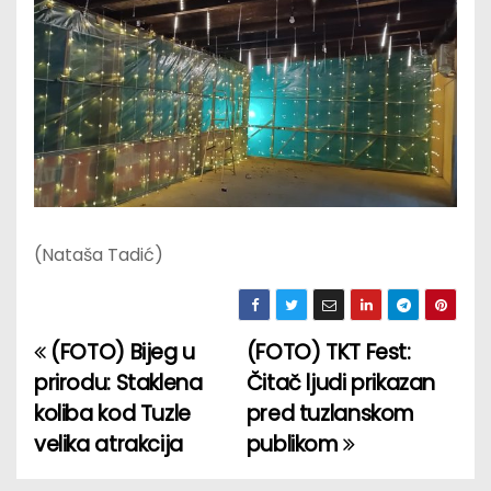
(Nataša Tadić)
(FOTO) Bijeg u
(FOTO) TKT Fest:
P
prirodu: Staklena
Čitač ljudi prikazan
o
koliba kod Tuzle
pred tuzlanskom
velika atrakcija
publikom
s