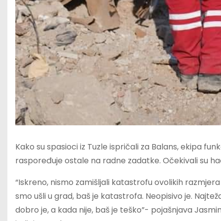
Kako su spasioci iz Tuzle ispričali za Balans, ekipa fu
raspoređuje ostale na radne zadatke. Očekivali su haos
“Iskreno, nismo zamišljali katastrofu ovolikih razmjer
smo ušli u grad, baš je katastrofa. Neopisivo je. Najtež
dobro je, a kada nije, baš je teško”- pojašnjava Jasmi