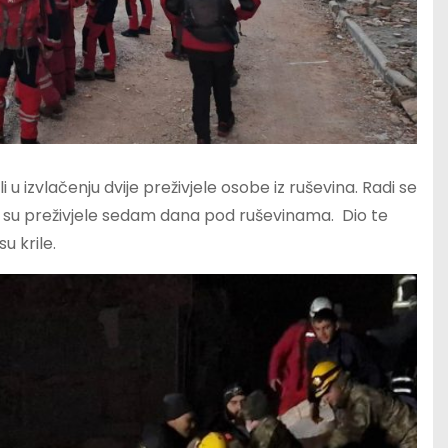
u izvlačenju dvije preživjele osobe iz ruševina. Radi se
koje su preživjele sedam dana pod ruševinama. Dio te
u krile.