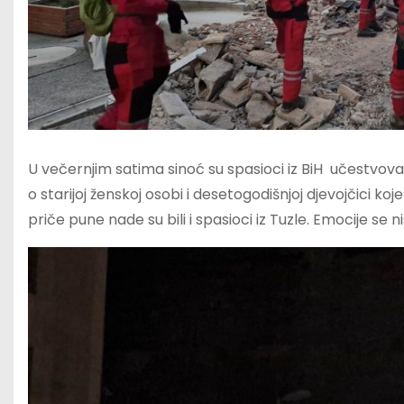
U večernjim satima sinoć su spasioci iz BiH učestvovali 
o starijoj ženskoj osobi i desetogodišnjoj djevojčici 
priče pune nade su bili i spasioci iz Tuzle. Emocije se nis