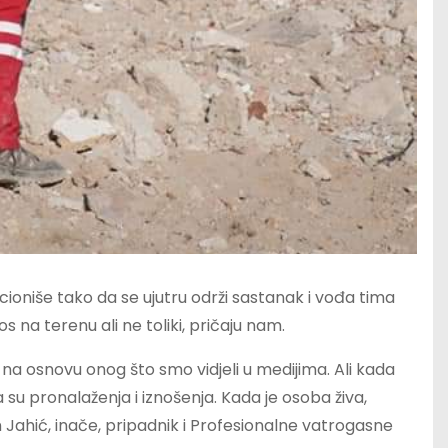
nkcioniše tako da se ujutru održi sastanak i vođa tima
 na terenu ali ne toliki, pričaju nam.
a na osnovu onog što smo vidjeli u medijima. Ali kada
a su pronalaženja i iznošenja. Kada je osoba živa,
n Jahić, inače, pripadnik i Profesionalne vatrogasne